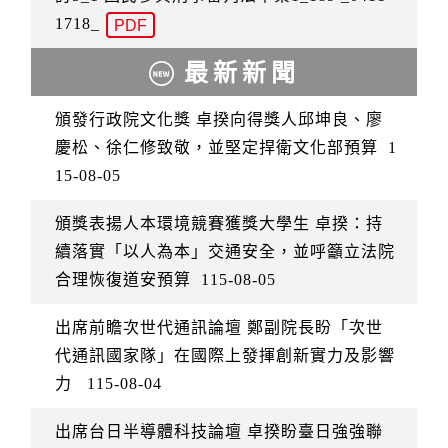
1718_
PDF
最新新聞
頒發行政院文化獎 卓揆向得獎人邱坤良、廖
慶松、徐仁修致敬，並堅定捍衛文化部預算
1
15-08-05
頒獎表揚人本環境競賽獲獎大學生 卓揆：持
續落實「以人為本」交通安全，並呼籲立法院
合理恢復道安預算
115-08-05
出席前瞻次世代通訊論壇 鄭副院長盼「次世
代通訊國家隊」在國際上發揮創新實力及影響
力
115-08-04
出席台日半導體科技論壇 卓揆盼臺日強強聯