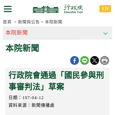
跳
跳
EN
到
到
選單按鈕
主
主
要
要
首頁
新聞與公告
本院新聞
內
內
容
容
區
區
本院新聞
塊
塊
G
o
T
o
C
行政院會通過「國民參與刑
e
n
t
事審判法」草案
e
r
日期：107-04-12
b
l
資料來源：新聞傳播處
o
c