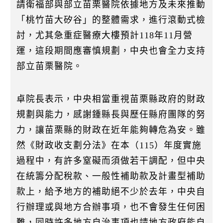
請衛福部與部立苗栗醫院依據地方及未來推動
「桃竹苗大矽谷」的整體需求，進行滾動式檢
討，尤其急重症醫療大樓預計118年11月營
運，這段期間應審慎規劃，中央也會全力支持
部立苗栗醫院。
卓院長表示，中央相當重視苗栗縣政府的財政
規劃與能力，感謝鍾縣長與歷任縣府團隊的努
力，讓苗栗縣的財政在近年能夠轉危為安。雖
然《財政收支劃分法》在本（115）年度實施
過程中，有許多窒礙而須做若干調配，但中央
在統籌分配稅款、一般性補助款及計畫型補助
款上，給予地方的補助絕不少於去年，中央自
行辦理或與地方合辦事項，也不會發生任何困
難，同時許多地方自治事項也請地方政府能自