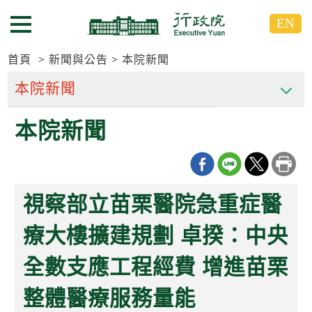
跳
跳
EN
到
到
選單按鈕
主
主
要
要
首頁
新聞與公告
本院新聞
內
內
容
容
區
區
本院新聞
塊
塊
G
o
T
o
C
視察部立苗栗醫院急重症醫
e
n
t
療大樓擴建規劃 卓揆：中央
e
r
全數支應工程經費 增進苗栗
b
l
o
整體醫療服務量能
c