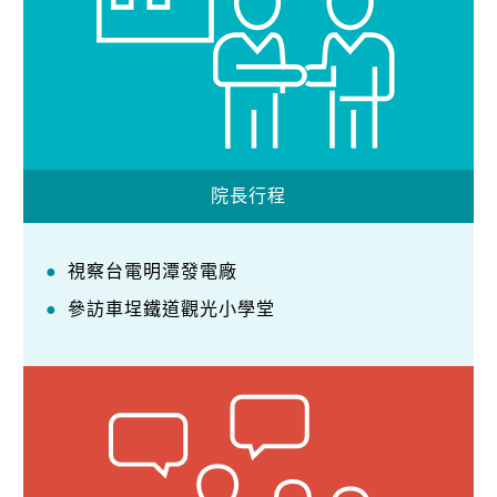
院長行程
視察台電明潭發電廠
參訪車埕鐵道觀光小學堂