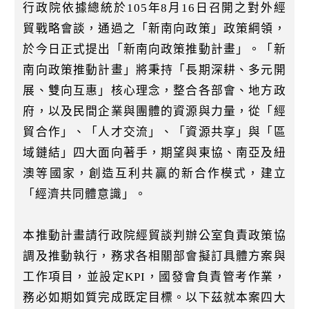
k
行政院依據總統於105年8月16日召開之對外經
貿戰略會談，通過之「新南向政策」政策綱領，
於今日正式提出「新南向政策推動計畫」。「新
南向政策推動計畫」將秉持「長期深耕、多元開
展、雙向互惠」核心理念，整合各部會、地方政
府，以及民間企業與團體的資源與力量，從「經
貿合作」、「人才交流」、「資源共享」與「區
域鏈結」四大面向著手，期望與東協、南亞及紐
澳等國家，創造互利共贏的新合作模式，建立
「經濟共同體意識」。
本推動計畫請行政院經貿談判辦公室負責政策協
調及推動執行，務求各相關部會擬訂具體方案與
工作項目，並設定KPI，國發會負責管考作業，
務必如期如質完成既定目標。以下茲就本案四大