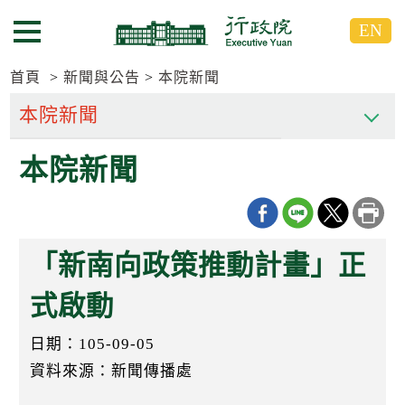
跳
跳
EN
到
到
選單按鈕
主
主
要
要
首頁
新聞與公告
本院新聞
內
內
容
容
區
區
本院新聞
塊
塊
G
o
T
o
C
「新南向政策推動計畫」正
e
n
t
式啟動
e
r
日期：105-09-05
b
l
資料來源：新聞傳播處
o
c