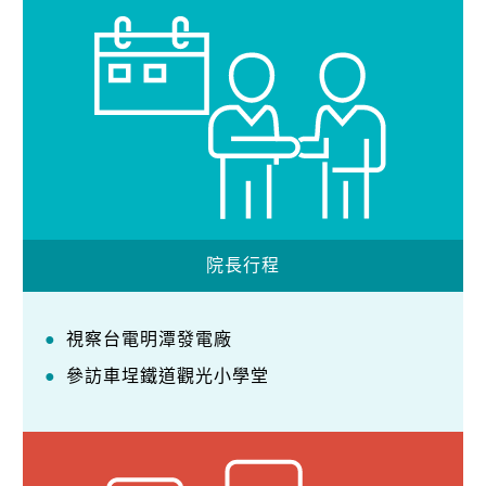
院長行程
視察台電明潭發電廠
參訪車埕鐵道觀光小學堂