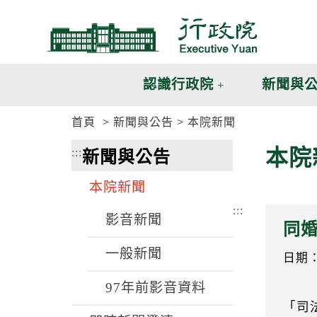
跳
跳
到
到
主
主
要
要
內
內
認識行政院
新聞與
容
容
區
區
首頁
新聞與公告
本院新聞
塊
塊
G
本院
:::
新聞與公告
o
T
o
本院新聞
C
e
:::
n
影音新聞
同
t
e
一般新聞
r
日期：1
b
l
97年前影音資料
o
「司
c