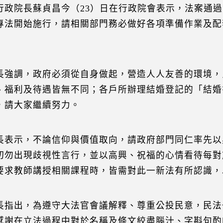
行政院長蘇貞昌今（23）日在行政院會表示，法案通過
專法開始施行，請相關部門務必做好各項準備作業及配
長強調，政府必須從自身做起，營造人人友善的環境，
、福利及待遇皆無不同；各戶所辦理結婚登記的「結婚
，請大家繼續努力。
長表示，不論信仰與價值取向，請政府部門同仁率先以
切勿出現歧視性言行，並以高興、祝福的心情看待每對
要求教師講授相關課程時，皆需對此一新法有所認識，
長指出，為遵守大法官會議解釋、尊重公投民意，民法
感謝在立法過程中對於名稱及條文絞盡腦汁、字斟句酌