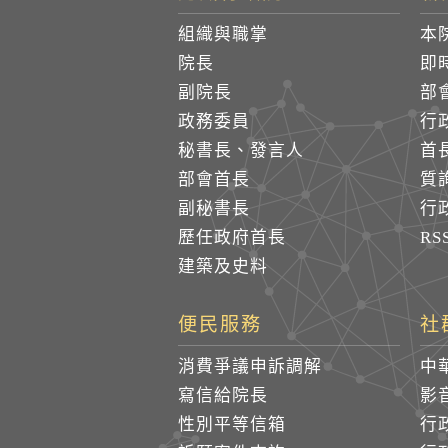
組織與職掌
本
院長
即
副院長
部
政務委員
行
秘書長、發言人
首
部會首長
質
副秘書長
行
歷任政府首長
R
建築及史料
便民服務
社
消費爭議申訴調解
中
寫信給院長
影
性別平等信箱
行