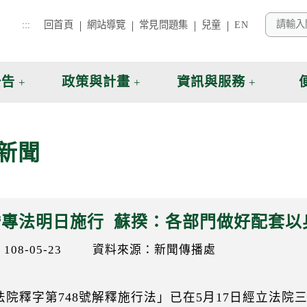
:::
回首頁
網站導覽
常見問題集
兒童
EN
公告
政策與計畫
資訊與服務
新聞
婚專法明日施行 蘇揆：各部門做好配套以
08-05-23
資料來源：新聞傳播處
法院釋字第748號解釋施行法」已在5月17日經立法院