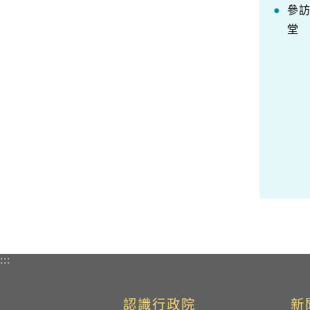
參
堂
:::
認識行政院
新