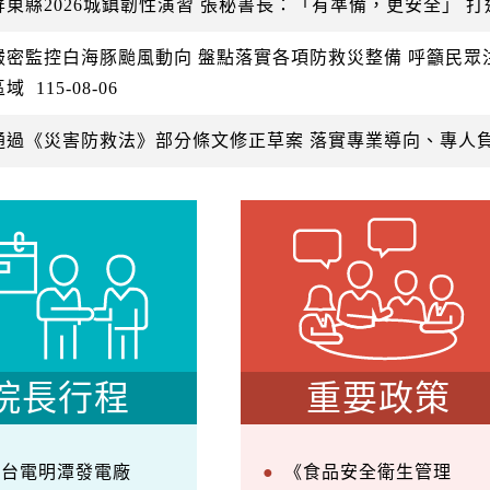
屏東縣2026城鎮韌性演習 張秘書長：「有準備，更安全」 
嚴密監控白海豚颱風動向 盤點落實各項防救災整備 呼籲民
區域
115-08-06
通過《災害防救法》部分條文修正草案 落實專業導向、專人
院長行程
重要政策
察台電明潭發電廠
《食品安全衛生管理