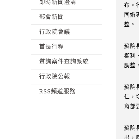
k
即時新聞澄清
布。
同婚
部會新聞
整。
行政院會議
蘇院
首長行程
權利
質詢案件查詢系統
調整
行政院公報
蘇院
RSS頻道服務
仁，
育部
蘇院
出，