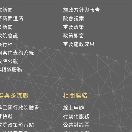
院新聞
施政方針與報告
時新聞澄清
院會議案
會新聞
重要政策
政院會議
政策櫥窗
長行程
重要施政成果
詢案件查詢系統
政院公報
SS頻道服務
群與多媒體
相關連結
華民國行政院臉書
線上申辦
音快遞
行動化服務
政院政策影音站
公共討論區