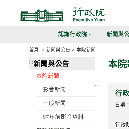
跳
跳
到
到
主
主
要
要
內
內
認識行政院
新聞與
容
容
區
區
首頁
新聞與公告
本院新聞
塊
塊
G
本院
:::
新聞與公告
o
T
o
本院新聞
C
e
:::
n
影音新聞
行
t
e
一般新聞
r
日期：1
b
l
97年前影音資料
o
行政
c