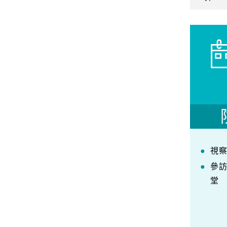
視
參
堂