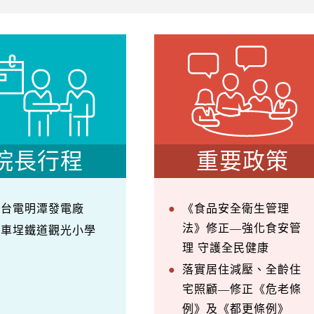
院長行程
重要政策
察台電明潭發電廠
《食品安全衛生管理
法》修正—強化食安管
訪車埕鐵道觀光小學
理 守護全民健康
落實居住減壓、全齡住
宅照顧—修正《危老條
例》及《都更條例》