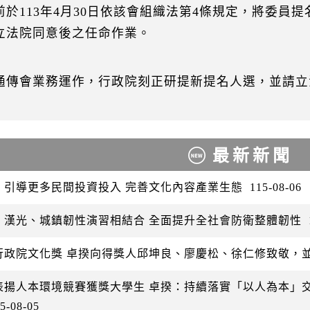
前於113年4月30日依該會組織法第4條規定，將委員
立法院同意後之任命作業。
通傳會業務運作，行政院刻正研提新提名人選，並請立
最新新聞
：引導更多民間投資投入 完善文化內容產業生態
115-08-06
：漢光、城鎮韌性演習相結合 全面提升全社會防衛整體韌性
行政院文化獎 卓揆向得獎人邱坤良、廖慶松、徐仁修致敬，
表揚人本環境競賽獲獎大學生 卓揆：持續落實「以人為本」
5-08-05