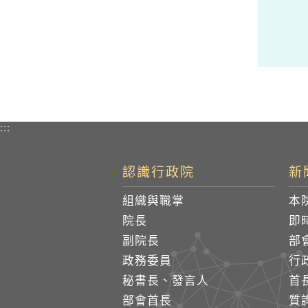
:::
認識行政院
新
組織與職掌
本
院長
即
副院長
部
政務委員
行
秘書長、發言人
首
部會首長
質