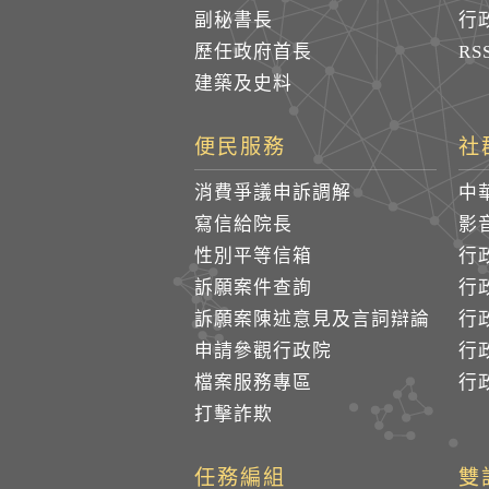
副秘書長
行
歷任政府首長
R
建築及史料
便民服務
社
消費爭議申訴調解
中
寫信給院長
影
性別平等信箱
行
訴願案件查詢
行
訴願案陳述意見及言詞辯論
行
申請參觀行政院
行政
檔案服務專區
行政
打擊詐欺
任務編組
雙