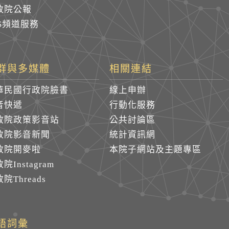
政院公報
SS頻道服務
群與多媒體
相關連結
華民國行政院臉書
線上申辦
音快遞
行動化服務
政院政策影音站
公共討論區
政院影音新聞
統計資訊網
政院開麥啦
本院子網站及主題專區
院Instagram
院Threads
語詞彙