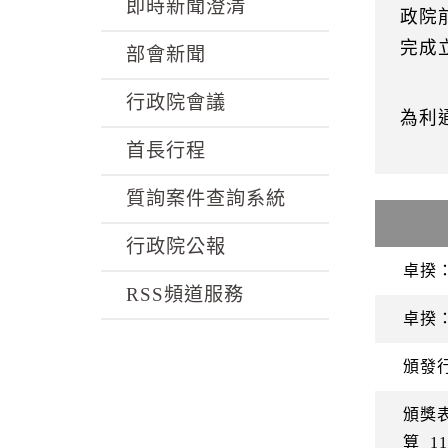
k
即時新聞澄清
政院
完成
部會新聞
行政院會議
為利
首長行程
質詢案件查詢系統
行政院公報
卓揆
RSS頻道服務
卓揆
頒發
頒獎
算
11