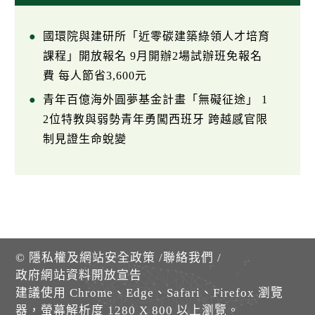
國環院與建研所「近零碳建築綠領人才培育
課程」開放報名 9月開辦2場試辦班免報名
費 每人節省3,600元
青年百億海外圓夢基金計畫「無礙征途」 1
2位特教與弱勢青年勇闖西班牙 跨越感官限
制見證生命蛻變
©
隱私權及網站安全政策
/
聯絡我們
/
政府網站資料開放宣告
建議使用 Chrome、Edge、Safari、Firefox 瀏覽
器，螢幕解析度 1280 X 800 以上瀏覽。