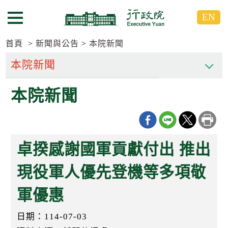
跳
跳
EN
到
到
選單按鈕
主
主
要
要
首頁
新聞與公告
本院新聞
內
內
容
容
區
區
本院新聞
塊
塊
G
o
T
o
C
卓揆感謝國軍貢獻付出 推出
e
n
t
現役軍人優先登機等多項敬
e
r
軍優惠
b
l
o
日期：114-07-03
c