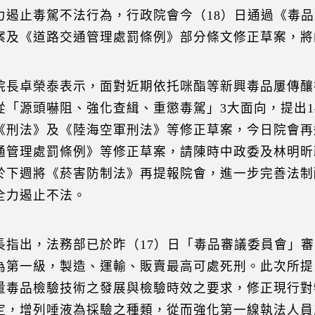
力遏止毒駕不法行為，行政院會今（18）日通過《毒品
案及《道路交通管理處罰條例》部分條文修正草案，將
院長卓榮泰表示，面對近期依托咪酯等新興毒品屢傳釀
從「源頭嚇阻、強化查緝、重懲毒駕」3大面向，提出1
《刑法》及《陸海空軍刑法》等修正草案，今日院會再
通管理處罰條例》等修正草案，請陳時中政委及林明昕
於下週將《菸害防制法》再提報院會，進一步完善法制
全力遏止不法。
長指出，法務部已於昨（17）日「毒品審議委員會」
為第一級，製造、運輸、販賣最高可處死刑。此次所提
量毒品檢驗技術之發展與檢驗時效之要求，修正現行對
定，增列唾液為採驗之種類，從而強化第一線執法人員