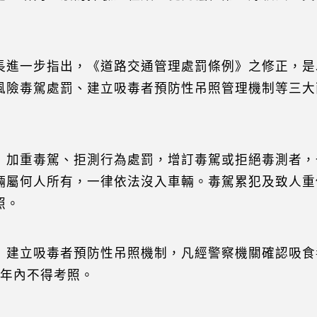
長進一步指出，《道路交通管理處罰條例》之修正，是
風險毒駕處罰、建立吸毒者預防性吊照管理機制等三大
）加重毒駕、拒測行為處罰，增訂毒駕或拒絕毒測者，
輛屬何人所有，一律依法沒入車輛。毒駕累犯及致人重
照。
）建立吸毒者預防性吊照機制，凡經警察機關確認吸食
2年內不得考照。