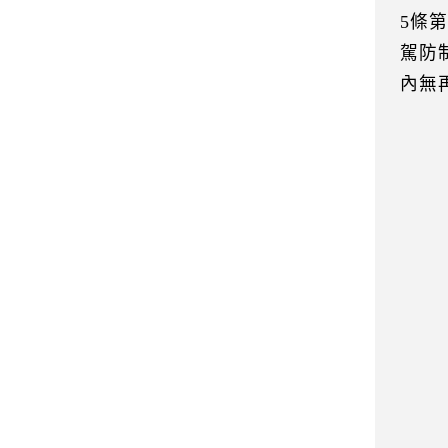
5條
駕防
內無