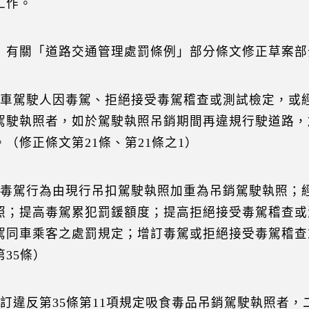
工作。
）有關「道路交通管理處罰條例」部分條文修正草案部
汽車駕駛人因毒駕、拒絕接受毒駕稽查或測試檢定，或
駕駛執照者，如於駕駛執照吊銷期間再違規行駛道路，
。（修正條文第21條、第21條之1）
就毒駕行為由現行吊扣駕駛執照加重為吊銷駕駛執照；
照；提高毒駕累犯罰鍰額度；提高拒絕接受毒駕稽查或
駕同車乘客之處罰規定；增訂毒駕或拒絕接受毒駕稽查
第35條）
增訂違反第35條第11項規定吸食毒品吊銷駕駛執照者