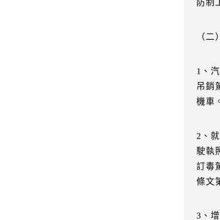
防制
（二
1、
吊銷
機車
2、
駛執
訂毒
條文
3、