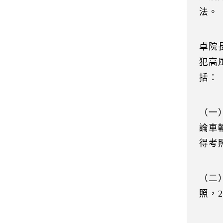
法。
卓院
犯高
括：
（一
論車
得考
（二
照，