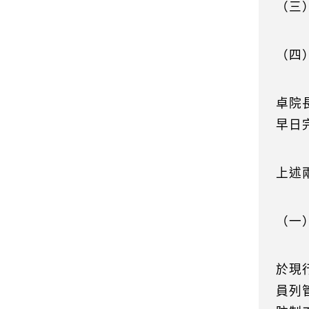
（三
（四
卓院
早日
上述
（一
於現
員列