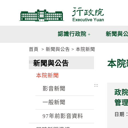
跳
跳
到
到
主
主
要
要
內
內
認識行政院
新聞與
容
容
區
區
首頁
新聞與公告
本院新聞
塊
塊
G
本院
:::
新聞與公告
o
T
o
本院新聞
C
e
:::
n
影音新聞
政院
t
e
管
一般新聞
r
b
l
日期：1
97年前影音資料
o
c