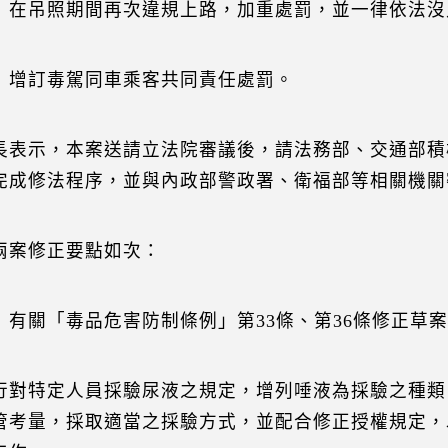
）在吊照期間再次違規上路，加重處罰，並一律依法沒
）增訂毒駕同車乘客共同責任處罰。
長表示，本案送請立法院審議後，請法務部、交通部積
完成修法程序，並與內政部警政署、衛福部等相關機關
兩案修正要點如次：
）有關「毒品危害防制條例」第33條、第36條修正草
行對特定人員採驗尿液之規定，增列唾液為採驗之種類
管考量，採取適當之採驗方式，並配合修正授權規定，