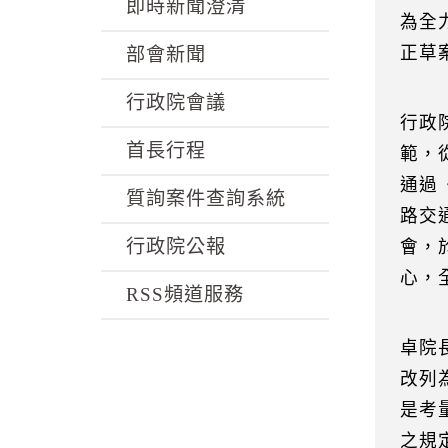
k
即時新聞澄清
為全
正草
部會新聞
行政院會議
行政
首長行程
範，
通過
質詢案件查詢系統
路交
行政院公報
會，
心，
RSS頻道服務
卓院
改列
是考
之規