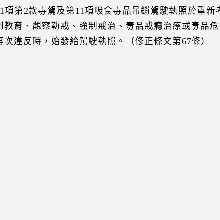
第1項第2款毒駕及第11項吸食毒品吊銷駕駛執照於重
制教育、觀察勒戒、強制戒治、毒品戒癮治療或毒品危
再次違反時，始發給駕駛執照。（修正條文第67條）