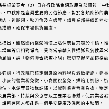
院長卓榮泰今（2）日在行政院會聽取農業部陳報「中
示，中秋節是臺灣重要的民俗節慶，對於各類應節的農
豬肉、雞腿翅、秋刀魚及白蝦等，請農業部持續監控批
應措施，確保市場供貨無虞。
長指出，雖然國內整體物價上漲情勢目前趨於平穩，惟
年增率等仍相對偏高。受到當前輸入性通膨及氣候異常
動風險，請「物價聯合稽查小組」密切掌握商品價格動
長強調，行政院已核定關鍵原物料稅負減徵措施，延長至
、小麥的營業稅免徵，小麥關稅全免、烘焙用奶粉、奶
柴油、水泥等貨物稅調降，以減輕業者營業負擔，穩定
及農業部，持續與公協會及主要業者聯繫，促請業者發
，讓所有國人都能過一個平安健康及溫暖的中秋節。