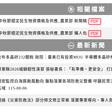
相關檔案
 中秋節穩定民生物資價格及供應_農業部 新聞稿
PDF
 中秋節穩定民生物資價格及供應_農業部 懶人包
PDF
最新新聞
公布多晶矽232關稅 政院：臺美已有投資MOU 半導體多晶
屏東縣2026城鎮韌性演習 張秘書長：「有準備，更安全」 
嚴密監控白海豚颱風動向 盤點落實各項防救災整備 呼籲民
區域
115-08-06
通過《災害防救法》部分條文修正草案 落實專業導向、專人