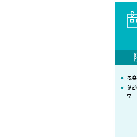
視
參
堂