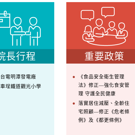
院長行程
重要政策
察台電明潭發電廠
《食品安全衛生管理
法》修正—強化食安管
訪車埕鐵道觀光小學
理 守護全民健康
落實居住減壓、全齡住
宅照顧—修正《危老條
例》及《都更條例》