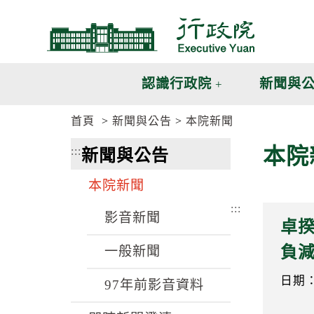
跳
跳
到
到
主
主
要
要
內
內
認識行政院
新聞與
容
容
區
區
首頁
新聞與公告
本院新聞
塊
塊
G
本院
:::
新聞與公告
o
T
o
本院新聞
C
e
:::
n
影音新聞
卓
t
e
負減
一般新聞
r
b
l
日期：1
97年前影音資料
o
c