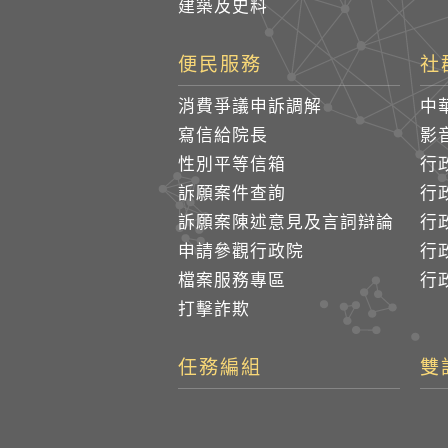
建築及史料
便民服務
社
消費爭議申訴調解
中
寫信給院長
影
性別平等信箱
行
訴願案件查詢
行
訴願案陳述意見及言詞辯論
行
申請參觀行政院
行政
檔案服務專區
行政
打擊詐欺
任務編組
雙