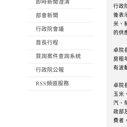
k
即時新聞澄清
行政
後表
部會新聞
米、
行政院會議
的供
首長行程
卓院
質詢案件查詢系統
房租
有波
行政院公報
RSS頻道服務
卓院
玉米
汽、
政部
費者