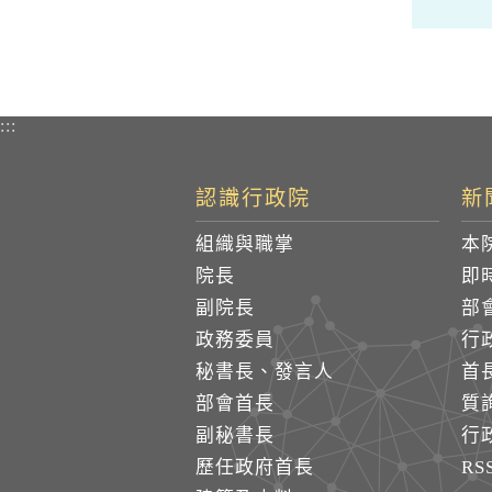
:::
認識行政院
新
組織與職掌
本
院長
即
副院長
部
政務委員
行
秘書長、發言人
首
部會首長
質
副秘書長
行
歷任政府首長
R