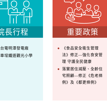
院長行程
重要政策
察台電明潭發電廠
《食品安全衛生管理
法》修正—強化食安管
訪車埕鐵道觀光小學
理 守護全民健康
落實居住減壓、全齡住
宅照顧—修正《危老條
例》及《都更條例》