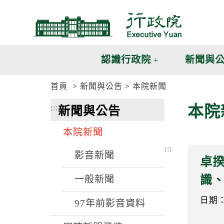
跳
跳
到
到
主
主
要
要
內
內
認識行政院
新聞與
容
容
區
區
首頁
新聞與公告
本院新聞
塊
塊
G
本院
:::
新聞與公告
o
T
o
本院新聞
C
e
:::
n
影音新聞
卓
t
e
識
一般新聞
r
b
l
日期：1
97年前影音資料
o
c