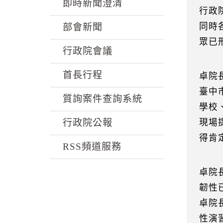
k
即時新聞澄清
行政
同時
部會新聞
眾已
行政院會議
首長行程
卓院
臺中
質詢案件查詢系統
學校
行政院公報
現場
得肯
RSS頻道服務
卓院
韌性
卓院
性演