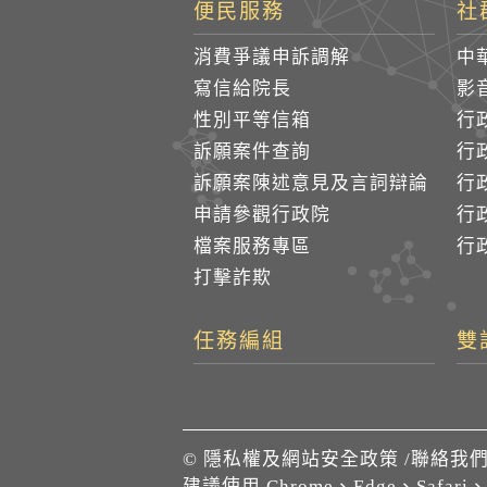
便民服務
社
消費爭議申訴調解
中
寫信給院長
影
性別平等信箱
行
訴願案件查詢
行
訴願案陳述意見及言詞辯論
行
申請參觀行政院
行政
檔案服務專區
行政
打擊詐欺
任務編組
雙
©
隱私權及網站安全政策
/
聯絡我
建議使用 Chrome、Edge、Safari