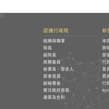
:::
認識行政院
新
組織與職掌
本
院長
即
副院長
部
政務委員
行
秘書長、發言人
首
部會首長
質
副秘書長
行
歷任政府首長
R
建築及史料