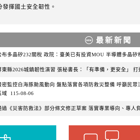
分發揮國土安全韌性。
最新新聞
公布多晶矽232關稅 政院：臺美已有投資MOU 半導體多晶
屏東縣2026城鎮韌性演習 張秘書長：「有準備，更安全」 
嚴密監控白海豚颱風動向 盤點落實各項防救災整備 呼籲民
區域
115-08-06
通過《災害防救法》部分條文修正草案 落實專業導向、專人