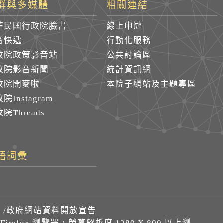
群與多媒體
相關連結
華民國行政院臉書
線上申辦
音快遞
行動化服務
政院政策影音站
公共討論區
政院影音新聞
統計資訊網
政院開麥啦
本院子網站及主題專區
院Instagram
院Threads
語詞彙
們
/
政府網站資料開放宣告
、Firefox 瀏覽器，螢幕解析度 1280 X 800 以上瀏