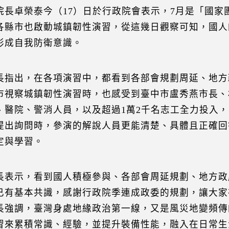
院長卓榮泰今（17）日於行政院會表示，7月是「國
各縣市也啟動城鎮韌性演習，從這幾日觀察可知，國人
形成自我防衛意識。
長指出，在各項演習中，都看到各部會規劃周延、地方
市視察城鎮韌性演習時，也感受到臺中市盧秀燕市長、
、醫院、警消人員，以及超過1萬2千名志工全力投入
提出詢問時，參演的解說人員更能清楚、具體且正確回
定與學習。
長表示，看到國人積極參與、各部會周延規劃、地方政
已有基本共識，感謝行政院季連成政委的規劃，讓大家
長強調，臺灣身處地緣政治第一線，又是風災地變頻傳
習來累積常識、經驗，並提升裝備性能，融入在日常生