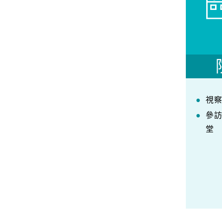
視
參
堂