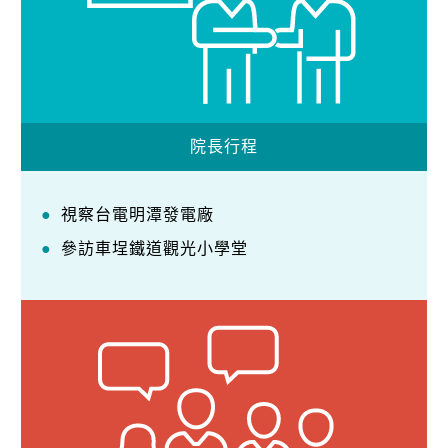
院長行程
視察台電明潭發電廠
參訪車埕鐵道觀光小學堂