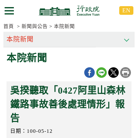
跳
跳
EN
到
到
選單按鈕
主
主
要
要
首頁
新聞與公告
本院新聞
內
內
容
容
區
區
本院新聞
塊
塊
G
o
T
o
C
吳揆聽取「0427阿里山森林
e
n
t
鐵路事故善後處理情形」報
e
r
告
b
l
o
日期：100-05-12
c