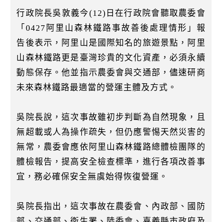
k
行政院長吳敦義今(12)日在行政院會聽取農委會
「0427阿里山森林鐵路事故善後處理情形」報
告後表示，阿里山是國際知名的旅遊景點，阿里
山森林鐵路更是臺灣珍貴的文化資產，必須永續
動態保存。他並指示農委會與交通部，儘速研商
未來森林鐵路最適當的營運主體及方式。
吳院長說，這次事故雖初步判斷為自然現象，且
無超載或人為操作疏失，但仍應警惕天然災害的
無常，農委會應依阿里山森林鐵路總體檢團隊的
體檢報告，提高安全檢查標準，進行各項改善事
宜，務必確保安全無虞始得恢復營運。
吳院長指出，這次事故在農委會、內政部、國防
部、交通部、衛生署、陸委會、嘉義縣市政府及