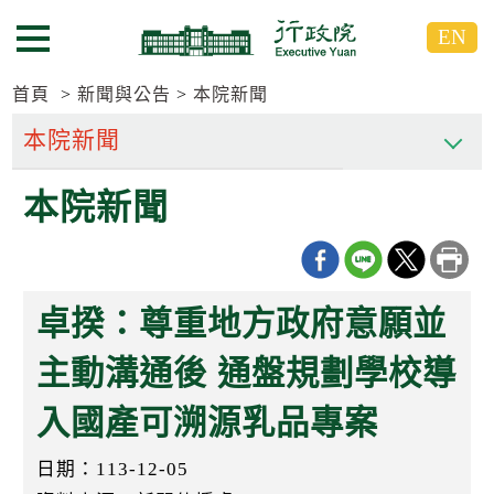
跳
跳
EN
到
到
選單按鈕
主
主
要
要
首頁
新聞與公告
本院新聞
內
內
容
容
區
區
本院新聞
塊
塊
G
o
T
o
C
卓揆：尊重地方政府意願並
e
n
t
主動溝通後 通盤規劃學校導
e
r
入國產可溯源乳品專案
b
l
o
日期：113-12-05
c