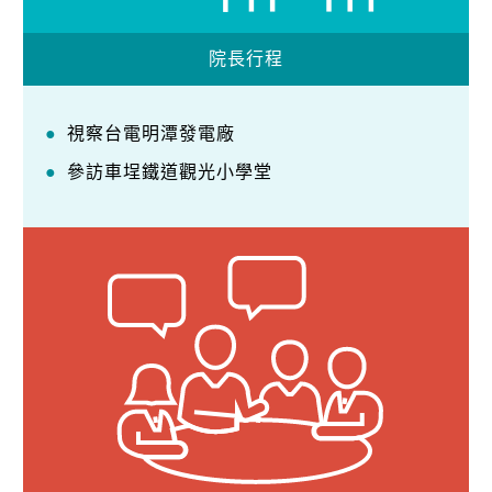
院長行程
視察台電明潭發電廠
參訪車埕鐵道觀光小學堂