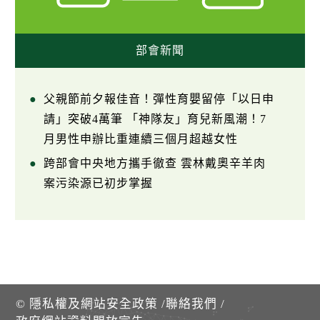
部會新聞
父親節前夕報佳音！彈性育嬰留停「以日申
請」突破4萬筆 「神隊友」育兒新風潮！7
月男性申辦比重連續三個月超越女性
跨部會中央地方攜手徹查 雲林戴奧辛羊肉
案污染源已初步掌握
©
隱私權及網站安全政策
/
聯絡我們
/