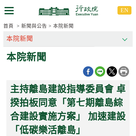
跳
跳
EN
到
到
選單按鈕
主
主
要
要
首頁
新聞與公告
本院新聞
內
內
容
容
區
區
本院新聞
塊
塊
G
o
T
o
C
主持離島建設指導委員會 卓
e
n
t
揆拍板同意「第七期離島綜
e
r
合建設實施方案」 加速建設
b
l
o
「低碳樂活離島」
c