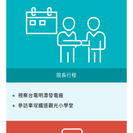
院長行程
視察台電明潭發電廠
參訪車埕鐵道觀光小學堂