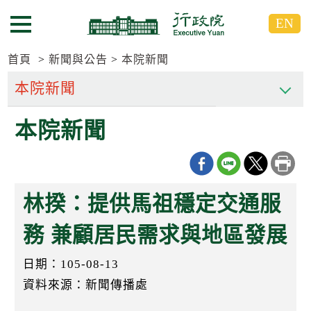
跳
跳
EN
到
到
選單按鈕
主
主
要
要
首頁
新聞與公告
本院新聞
內
內
容
容
區
區
本院新聞
塊
塊
G
o
T
o
C
林揆：提供馬祖穩定交通服
e
n
t
務 兼顧居民需求與地區發展
e
r
日期：105-08-13
b
l
資料來源：新聞傳播處
o
c