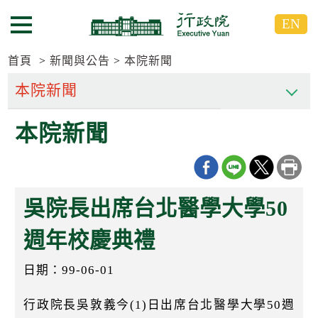
跳
跳
EN
到
到
選單按鈕
主
主
要
要
首頁
新聞與公告
本院新聞
內
內
容
容
區
區
本院新聞
塊
塊
G
o
T
o
C
吳院長出席台北醫學大學50
e
n
t
週年校慶典禮
e
r
日期：99-06-01
b
l
o
行政院長吳敦義今(1)日出席台北醫學大學50週
c