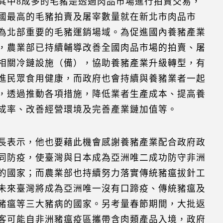
其中8成多的毛豬是透過肉品市場進行拍賣交易，
國最高的毛豬拍賣及屠宰數量就在新北市肉品市
為北部重要的毛豬運銷場域。為促進國內養豬產業
，農業部已持續輔導改善全國肉品市場的拍賣、屠
相關冷鏈設施（備），協助養豬產業升級轉型，有
進民眾食用健康，而政府也會持續與養豬業者一起
，透過推動各項措施，降低業者生產成本、提高養
成率、改善經營環境及完善產業鏈加值等。
長表示，他也要藉此機會感謝養豬產業配合政府政
同防疫，使臺灣與日本成為亞洲唯二成功防守非洲
的國家；而農業部也持續努力落實傳統豬瘟拔針工
未來臺灣將成為亞洲唯一沒有口蹄疫、傳統豬瘟及
豬瘟等三大豬病的國家。另考量春節期間，大批返
客可能自非洲豬瘟疫區攜帶含肉類產品入境，政府