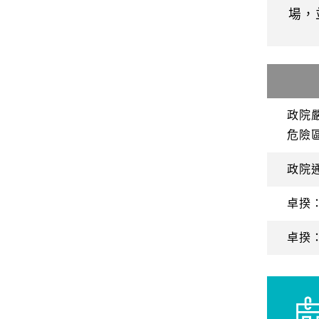
場，
政院
危險
政院
卓揆
卓揆