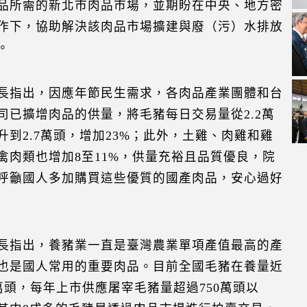
品所需的新北市肉品市場，並期盼在中央、地方密
作下，協助解決該肉品市場擴建與廢（污）水排放
。
長指出，因應年節民生需求，各肉品產業團體和台
司已擴增肉品的供量，將毛豬每日交易量從2.2萬
升到2.7萬頭，增加23%；此外，土雞、肉雞和雞
禽肉類也增加8至11%，供量充裕且品質優良，院
呼籲國人多加購買這些優質的國產肉品，安心過好
長指出，養豬業一直是臺灣農業單項產值最高的產
也是國人常用的重要肉品。目前全國毛豬在養量近
2萬頭，每年上市供應屠宰毛豬量超過750萬頭以