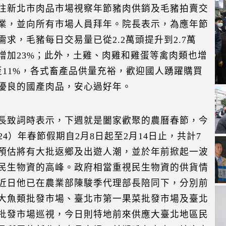
往新北市肉品市場視察年節豬肉供銷及毛豬拍賣交
業，並向所有市場人員拜年。院長表示，為應年節
需求，毛豬每日交易量已從2.2萬頭提升到2.7萬
增加23%；此外，土雞、肉雞和雞蛋等禽肉類也增
至11%，各式畜產品供量充裕，歡迎國人踴躍購買
優良的國產肉品，安心過好年。
長致詞時表示，下週就是闔家歡聚的農曆春節，今
024）年春節假期自2月8日起至2月14日止，共計7
預估將有大批返鄉及出遊人潮，並於年前掀起一波
民生物資的高峰。政府相當重視民生物資的供貨情
近日他已在農業部陳駿季代理部長陪同下，分別前
大魚類批發市場、臺北市第一果菜批發市場及臺北
批發市場巡視，今日則特地前來供應大臺北地區民