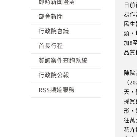
k
即時新聞澄清
日前
易作
部會新聞
民生
行政院會議
頭，
加8
首長行程
品質
質詢案件查詢系統
陳院
行政院公報
（2
RSS頻道服務
天，
採買
形，
往萬
花卉