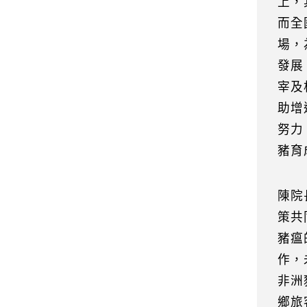
上，
而全
場，
發展
宰及
助增
努力
豬育
陳院
策共
豬瘟
作，
非洲
鄉旅