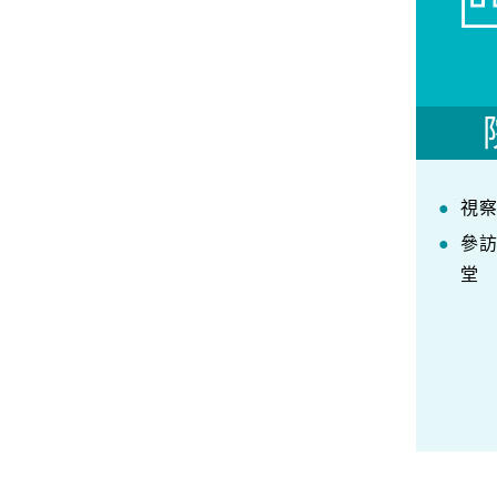
視
參
堂