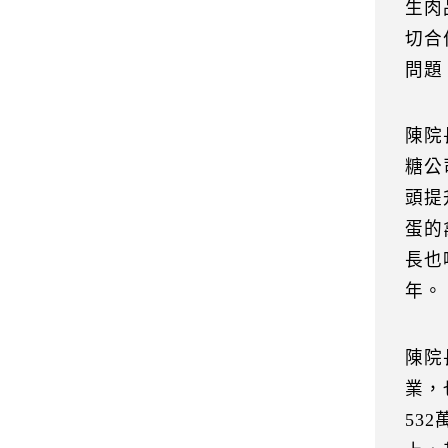
生肉
切合
問題
陳院
糖公
頭提
蛋的
長也
年。
陳院
業，
53