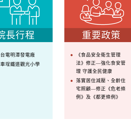
院長行程
重要政策
察台電明潭發電廠
《食品安全衛生管理
法》修正—強化食安管
訪車埕鐵道觀光小學
理 守護全民健康
落實居住減壓、全齡住
宅照顧—修正《危老條
例》及《都更條例》