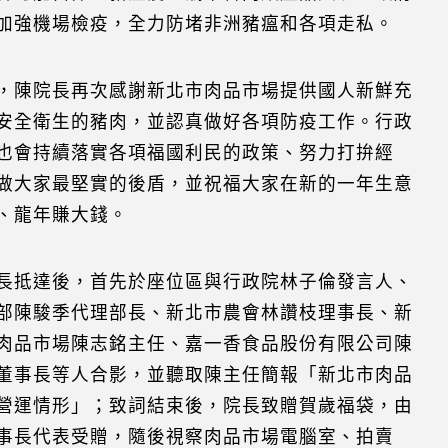
加強機場檢疫，全力防堵非洲豬瘟和各項走私。
，陳院長再次感謝新北市肉品市場提供國人新鮮充
安全衛生的豬肉，並認真做好各項防疫工作。行政
也會持續落實各項福國利民的政策、努力打拚經
做大家最堅實的後盾，並祝福大家在新的一年生意
、龍年賺大錢。
長抵達後，首先於座位區與行政院林子倫發言人、
部陳駿季代理部長、新北市農會林讚枝理事長、新
肉品市場陳志銘主任、嘉一香食品股份有限公司陳
董事長等人合影，並聽取陳主任簡報「新北市肉品
營運情形」；致詞結束後，院長致贈賀歲福袋，由
事長代表受贈，隨後視察肉品市場電腦室、拍賣