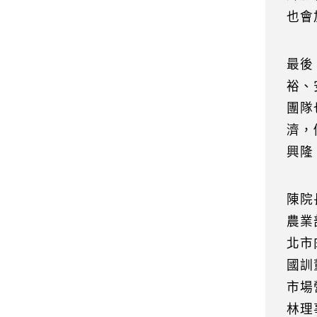
也會
最後
裕、
團隊
濟，
興隆
陳院
農業
北市
國訓
市場
林理