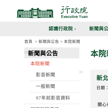
跳
跳
到
到
主
主
要
要
內
內
認識行政院
新聞與
容
容
區
區
首頁
新聞與公告
本院新聞
塊
塊
G
本院
:::
新聞與公告
o
T
o
本院新聞
C
e
:::
n
影音新聞
新
t
e
一般新聞
r
日期：1
b
l
97年前影音資料
o
關心
c