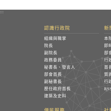
:::
認識行政院
新
組織與職掌
本
院長
即
副院長
部
政務委員
行
秘書長、發言人
首
部會首長
質
副秘書長
行
歷任政府首長
R
建築及史料
便民服務
社