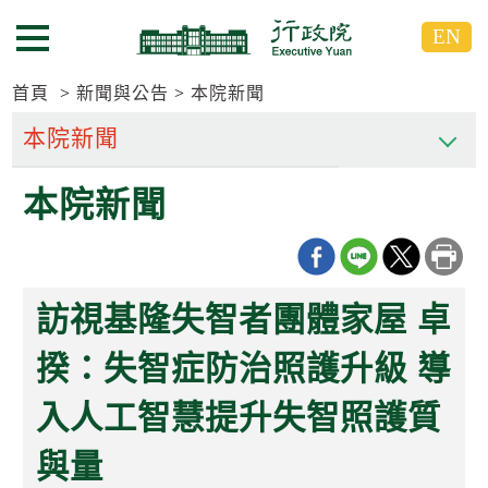
跳
跳
EN
到
到
選單按鈕
主
主
要
要
首頁
新聞與公告
本院新聞
內
內
容
容
區
區
本院新聞
塊
塊
G
o
T
o
C
訪視基隆失智者團體家屋 卓
e
n
t
揆：失智症防治照護升級 導
e
r
入人工智慧提升失智照護質
b
l
o
與量
c