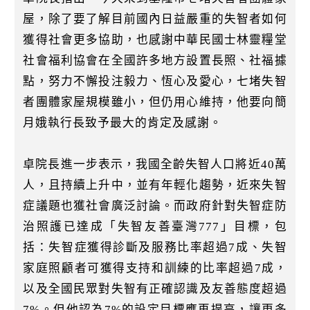
屋，除了要了解目前國內日益嚴重的失智者如何
獲得社會更多協助，也感謝中華民國士林靈糧堂
社會福利協會在全國許多地方設置長照、社福據
點，努力不懈投注毅力、恆心及愛心，七堵失智
者團體家屋規模雖小，但仍用心維持，他要向簡
月娥執行長致予最大的肯定及感謝。
卓院長進一步表示，我國全齡失智人口將近40萬
人，且持續上升中，並有年輕化趨勢，近來失智
症議題也獲社會廣泛討論。而政府針對失智症防
治照護已達成「失智友善臺灣777」目標，包
括：失智症獲得診斷及服務比率超過7成、失智
家庭照顧者可獲得支持和訓練的比率超過7成，
以及全國民眾對失智有正確認識及友善態度超過
7%。但他認為7%的設定目標應再提高，讓更多