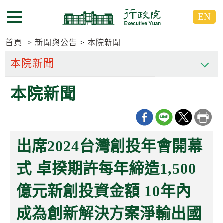
跳
跳
EN
到
到
選單按鈕
主
主
要
要
首頁
新聞與公告
本院新聞
內
內
容
容
區
區
本院新聞
塊
塊
G
o
T
o
C
出席2024台灣創投年會開幕
e
n
t
式 卓揆期許每年締造1,500
e
r
億元新創投資金額 10年內
b
l
o
成為創新解決方案淨輸出國
c