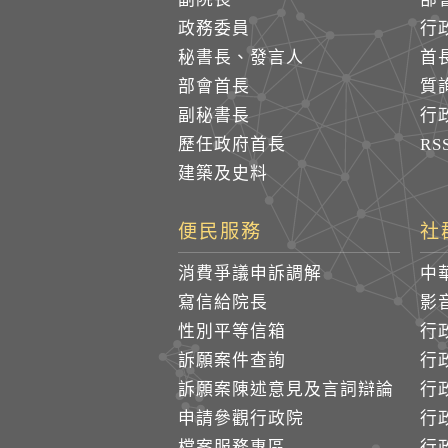
政務委員
行
秘書長、發言人
首
部會首長
質
副秘書長
行
歷任政府首長
R
建築及史料
便民服務
社
消費爭議申訴調解
中
寫信給院長
影
性別平等信箱
行
訴願案件查詢
行
訴願案陳述意見及言詞辯論
行
申請參觀行政院
行政
檔案服務專區
行政