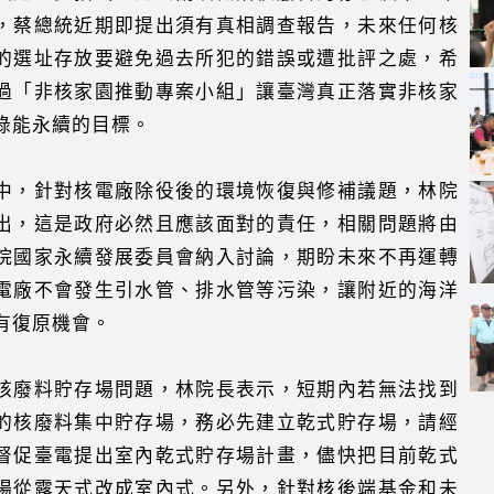
，蔡總統近期即提出須有真相調查報告，未來任何核
的選址存放要避免過去所犯的錯誤或遭批評之處，希
過「非核家園推動專案小組」讓臺灣真正落實非核家
綠能永續的目標。
中，針對核電廠除役後的環境恢復與修補議題，林院
出，這是政府必然且應該面對的責任，相關問題將由
院國家永續發展委員會納入討論，期盼未來不再運轉
電廠不會發生引水管、排水管等污染，讓附近的海洋
有復原機會。
核廢料貯存場問題，林院長表示，短期內若無法找到
的核廢料集中貯存場，務必先建立乾式貯存場，請經
督促臺電提出室內乾式貯存場計畫，儘快把目前乾式
場從露天式改成室內式。另外，針對核後端基金和未