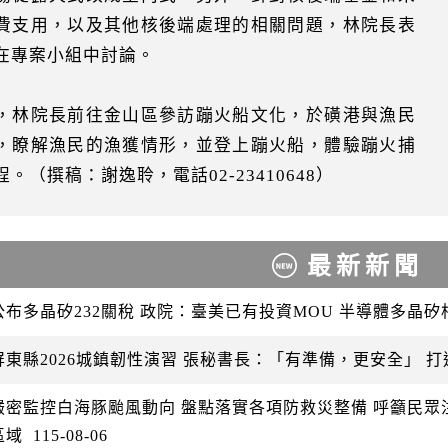
費支用，以及其他核後端處理的相關問題，林院長表
在專案小組中討論。
，林院長前往金山區參訪蹦火船文化，於磺港與漁民
，瞭解漁民的漁獲情形，並登上蹦火船，體驗蹦火捕
程。（撰稿：謝逸聆，電話02-23410648）
最新新聞
公布多晶矽232關稅 政院：臺美已有投資MOU 半導體多晶
屏東縣2026城鎮韌性演習 張秘書長：「有準備，更安全」 
嚴密監控白海豚颱風動向 盤點落實各項防救災整備 呼籲民
區域
115-08-06