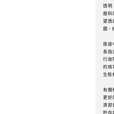
透明
廢料
望透
園、
座談
長指
行政
的核
生態
有關
更好
濟部
貯存