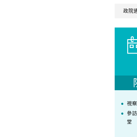
政院
視
參
堂