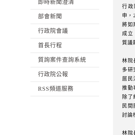
k
即時新聞澄清
行政
申，
部會新聞
將如
行政院會議
成立
質議
首長行程
質詢案件查詢系統
林院
多研
行政院公報
居民
推動
RSS頻道服務
除了
民間
討論
林院