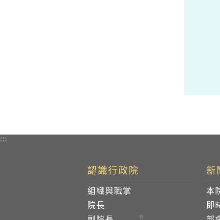
:::
認識行政院
新
組織與職掌
本
院長
即
副院長
部