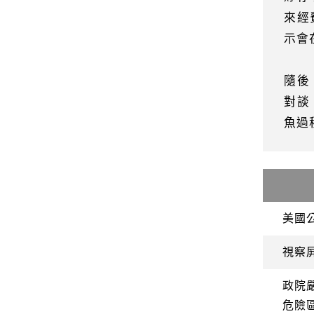
來經
示會
隨後
對談
魚過
美國
視察
政院
危險