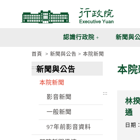
跳
跳
到
到
主
主
要
要
內
內
認識行政院
新聞與
容
容
區
區
首頁
新聞與公告
本院新聞
塊
塊
G
本院
:::
新聞與公告
o
T
o
本院新聞
C
e
:::
n
影音新聞
林揆
t
e
通
一般新聞
r
b
l
日期：1
97年前影音資料
o
c