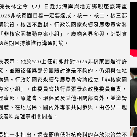
院長林全今（2）日赴北海岸與地方鄉親座談時重
2025非核家園目標一定要達成，核一、核二、核三都
期除役，核四不啟封。行政院國家永續發展委員會將
「非核家園推動專案小組」，廣納各界參與，針對實
題定期且持續進行溝通討論。
長表示，他於520上任前即針對2025非核家園進行許
究，並體認僅與部分團體討論是不夠的，仍須與在地
溝通。行政院國家永續發展委員會將成立「非核家園
專案小組」，由委員會執行長張景森政務委員負責，
經濟部、原能會、環保署及其他相關部會外，並邀請
團體、在地居民、國內外專家共同參與，由各界一起
核廢料處理等相關問題。
長進一步指出，過去蘭嶼低階核廢料的存放決策並不