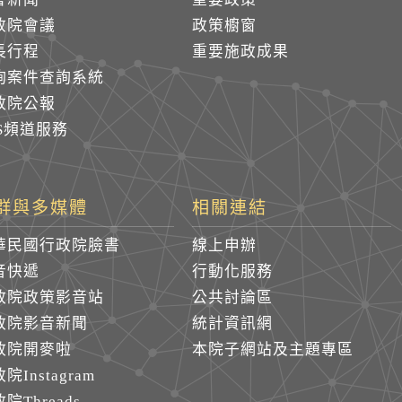
政院會議
政策櫥窗
長行程
重要施政成果
詢案件查詢系統
政院公報
SS頻道服務
群與多媒體
相關連結
華民國行政院臉書
線上申辦
音快遞
行動化服務
政院政策影音站
公共討論區
政院影音新聞
統計資訊網
政院開麥啦
本院子網站及主題專區
院Instagram
院Threads