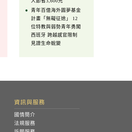
人節省3,600元
青年百億海外圓夢基金
計畫「無礙征途」 12
位特教與弱勢青年勇闖
西班牙 跨越感官限制
見證生命蛻變
資訊與服務
國情簡介
法規服務
訴願服務