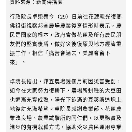
k
資料來源：新聞傳播處
行政院長卓榮泰今（29）日前往花蓮縣光復鄉
佛祖街視察邦查農場農業復育情形時表示，農
民是國家的根本，政府會做花蓮及所有農民朋
友們的堅實後盾，做好災後復原與地方經濟重
振工作，相信「痛苦會過去，美麗會留下
來」。
卓院長指出，邦查農場幾個月前因災害受創，
如今在大家努力復耕下，農場所耕種的大豆田
也逐漸充實成熟，陽光下飽滿的豆莢讓這塊土
地復耕充滿希望。卓院長感謝農業部、花蓮農
業改良場、農業試驗所的同仁們，以更務實及
進步的有機栽種方式，協助受災農民運用專業