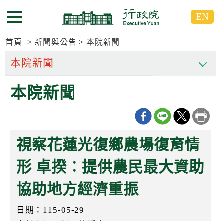
跳
跳
EN
到
到
選單按鈕
主
主
要
要
首頁
新聞與公告
本院新聞
內
內
容
容
區
區
本院新聞
塊
塊
G
o
T
o
C
視察花蓮光復鄉農場復育情
e
n
t
形 卓揆：提供農民最大資助
e
r
協助地方經濟重振
b
l
o
日期：115-05-29
c