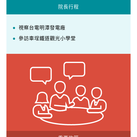
院長行程
視察台電明潭發電廠
參訪車埕鐵道觀光小學堂