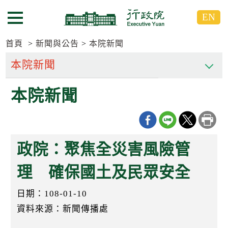
跳
跳
EN
到
到
選單按鈕
主
主
要
要
首頁
新聞與公告
本院新聞
內
內
容
容
區
區
本院新聞
塊
塊
G
o
T
o
C
政院：聚焦全災害風險管
e
n
t
理 確保國土及民眾安全
e
r
日期：108-01-10
b
l
資料來源：新聞傳播處
o
c