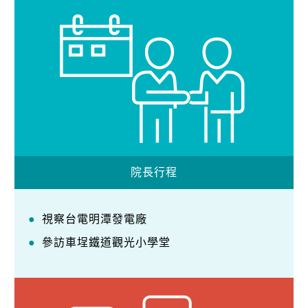
院長行程
視察台電明潭發電廠
參訪車埕鐵道觀光小學堂