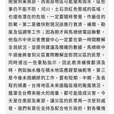
剛提到東南部、西南部地區可能還有雨水，這些
事仍不能不防，河川、土石流紅色警戒的區域，
也還有潛在的危險，一定要隨時警覺，作最佳的
防範。第二是儘快對現況該進行救濟、補償、勘
屋及協調等工作；因為剛才與馬總統電話聯繫，
他指示中央災害應變中心一定要在第一時間瞭解
全局狀況，並提供建議及精確的數據。馬總統中
午過後將會到災區實際瞭解並慰問災區的民眾，
同時提出一些重點指示，因此救濟補償都須及
時，例如抽水機在積水地區應趕緊抽乾等。第三
是今後未雨綢繆的工作，要有短期、中期、及長
程的規畫。台灣地區未來面臨這樣的颱風情況，
籠罩全台帶來極大的雨量，都可能造成災害。今
天是在南部及東部，讓災區的民眾再一次受到威
脅，我們有責任支持及配合地方政府，對各種情