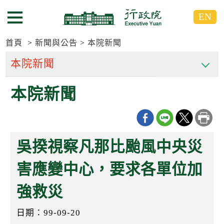
跳
跳
EN
到
到
選單按鈕
主
主
要
要
首頁
新聞與公告
本院新聞
內
內
容
容
區
區
本院新聞
塊
塊
G
o
T
o
C
吳揆視察凡那比颱風中央災
e
n
t
害應變中心，要求各單位加
e
r
強救災
b
l
o
日期：99-09-20
c