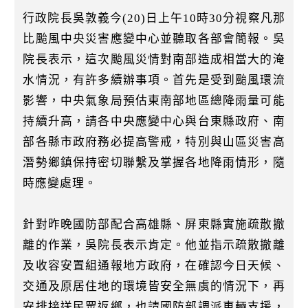
k
行政院長吳敦義今(20)日上午10時30分視察凡那
比颱風中央災害應變中心並聽取各部會簡報。吳
院長表示，這次颱風災情對南部造成相當大的淹
水情況，有許多續辦事項。首先是受到颱風環流
影響，中央氣象局預估東南部地區總降雨量可能
持續升高，請各中央應變中心與台東縣政府、南
部各縣市政府務必提高警戒，特別與山區災害高
潛勢鄉鎮保持密切聯繫及掌握各地降雨情形，隨
時應變處理。
針對昨晚國防部配合高雄縣、屏東縣實施疏散撤
離的作業，吳院長表示肯定。他並指示疏散撤離
及收容安置組通報地方政府，在確認今日天候、
交通及原居住地的環境皆安全無虞的情況下，再
安排接送民眾返鄉，也請國防部調派車輛支援，