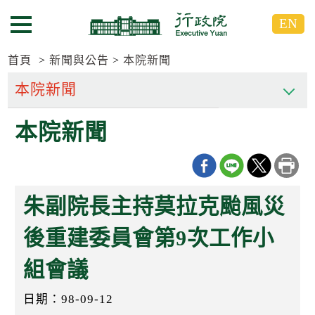
跳
跳
EN
到
到
選單按鈕
主
主
要
要
首頁
新聞與公告
本院新聞
內
內
容
容
區
區
本院新聞
塊
塊
G
o
T
o
C
朱副院長主持莫拉克颱風災
e
n
t
後重建委員會第9次工作小
e
r
組會議
b
l
o
日期：98-09-12
c