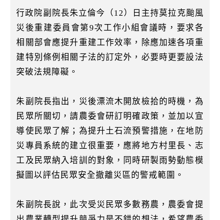
k
行政院副院長朱立倫今（12）日主持莫拉克颱風
災後重建委員會第9次工作小組會議時，要求各
相關部會應提升重建工作效率，除應加速各項重
建特別條例相關子法的訂定外，必要時更要設法
突破法規障礙。
朱副院長指出，災後漂流木開放檢拾的時機，為
民眾所關切，請農委會研訂明確政策，並加以宣
導使民眾了解；為提升土石流預警措施，在地防
災專員系統的建立很重要，應將地方村里長、志
工及民眾納入培訓的對象，同時研製雨勢動態模
擬圖以評估民眾安全撤離災區的警戒範圍。
朱副院長說，此次受災民眾多數務農，農委會提
出農業轉型提升競爭力是不錯的想法，希望農委