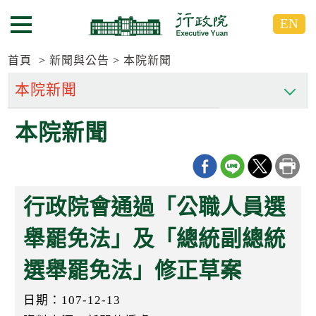
跳
跳
EN
到
到
選單按鈕
主
主
要
要
首頁
新聞與公告
本院新聞
內
內
容
容
區
區
本院新聞
塊
塊
G
o
T
o
C
行政院會通過「公職人員選
e
n
t
舉罷免法」及「總統副總統
e
r
選舉罷免法」修正草案
b
l
o
日期：107-12-13
c