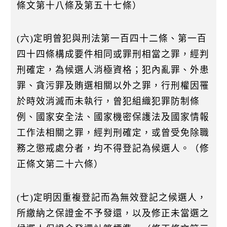
條文第十八條及第五十七條）
(六)定明曾犯與刑法第一百四十二條、第一百
四十四條構成要件相同或罪刑相當之罪，經判
刑確定，為候選人消極資格；犯內亂罪、外患
罪、貪污罪及賄選相關以外之罪，行刑權因罹
於時效消滅而未執行，曾犯組織犯罪防制條
例、國家安全法、國家機密保護法及國家情報
工作法相關之罪，經判刑確定，或曾受免除職
務之懲戒處分者，均不得登記為候選人。（修
正條文第二十六條）
(七)定明因重複登記而為無效登記之候選人，
所繳納之保證金不予發還，以及修正未當選之