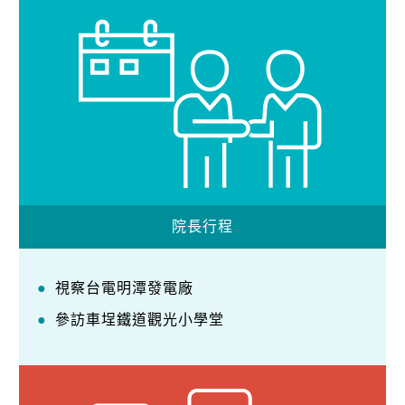
院長行程
視察台電明潭發電廠
參訪車埕鐵道觀光小學堂