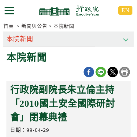
跳
跳
EN
到
到
選單按鈕
主
主
要
要
首頁
新聞與公告
本院新聞
內
內
容
容
區
區
本院新聞
塊
塊
G
o
T
o
C
行政院副院長朱立倫主持
e
n
t
「2010國土安全國際研討
e
r
會」閉幕典禮
b
l
o
日期：99-04-29
c