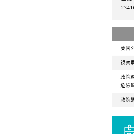
234
美國
視察
政院
危險
政院