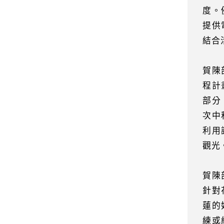
度。
提供
結合
賀陳
程計
部分
次中
利用
觀光
賀陳
針對
蓮的
練或