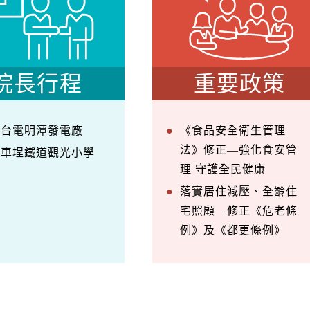
院長行程
重要政策
察台電明潭發電廠
《食品安全衛生管理
法》修正—強化食安管
訪車埕鐵道觀光小學
理 守護全民健康
落實居住減壓、全齡住
宅照顧—修正《危老條
例》及《都更條例》