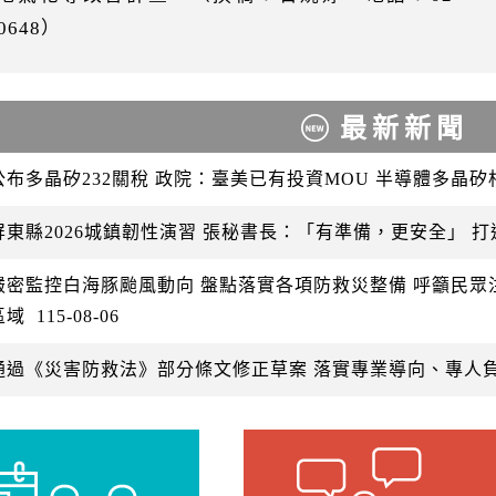
10648）
最新新聞
公布多晶矽232關稅 政院：臺美已有投資MOU 半導體多晶
屏東縣2026城鎮韌性演習 張秘書長：「有準備，更安全」 
嚴密監控白海豚颱風動向 盤點落實各項防救災整備 呼籲民
區域
115-08-06
通過《災害防救法》部分條文修正草案 落實專業導向、專人