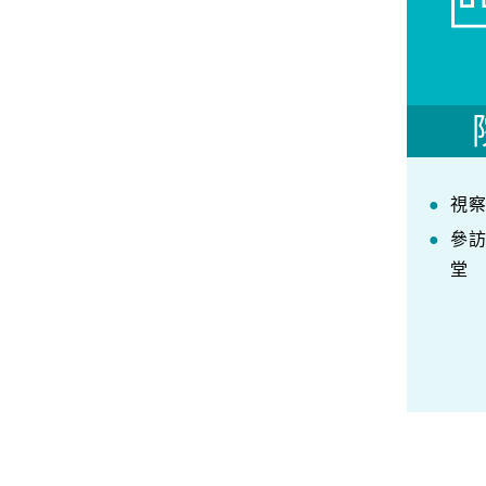
視
參
堂