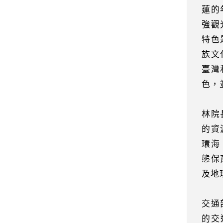
蓮的
強觀
特色
族文
臺灣
色，
林院
的資
環海
態保
及地
交通
的交