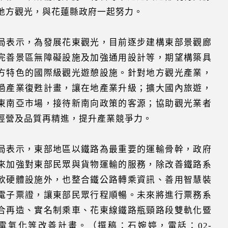
地方觀光，與花蓮縣政府一起努力。
局表示，為發展花東觀光，目前逐步建構東部景觀廊
完善景區無障礙設施及加強通用設計等，期望構築具
方特色的國際級觀光遊憩設施。針對地方觀光產業，
過產業復甦計畫，讓在地產業升級；擴大國內旅遊，
東南亞市場，接待新南向政策的客源；協助觀光業者
經營及品質再精進，提升產業競爭力。
局表示，東部地區以鐵路為最重要的運輸骨幹，政府
來加強對東部民眾與貨物運輸的服務，除改善鐵路系
軟硬體設施外，也整合鐵公路轉乘資訊、善用智慧裝
電子票證，讓東部民眾行程順暢。未來將進行票務系
合再造、實名制乘車、花東線鐵路瓶頸路段雙軌化暨
電氣化等改善計畫。（撰稿：石婉婷，電話：02-