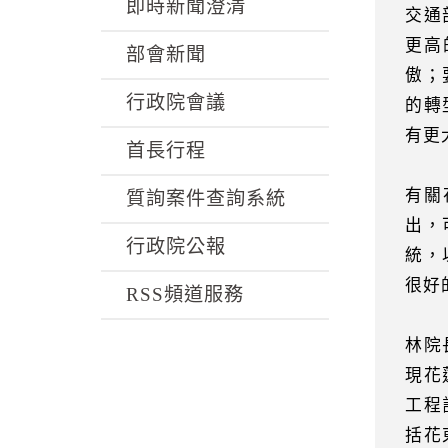
k
即時新聞澄清
交通
更高
部會新聞
傲；
行政院會議
的轉
有更
首長行程
有關
質詢案件查詢系統
出，
行政院公報
統，
很好
RSS頻道服務
林院
現花
工程
括花