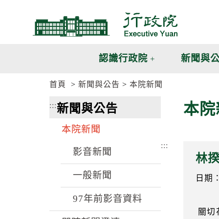
跳
跳
到
到
主
主
要
要
內
內
認識行政院
新聞與
容
容
區
區
首頁
新聞與公告
本院新聞
塊
塊
G
本院
:::
新聞與公告
o
T
o
本院新聞
C
e
:::
n
影音新聞
林
t
e
一般新聞
r
日期：1
b
l
97年前影音資料
o
關切
c