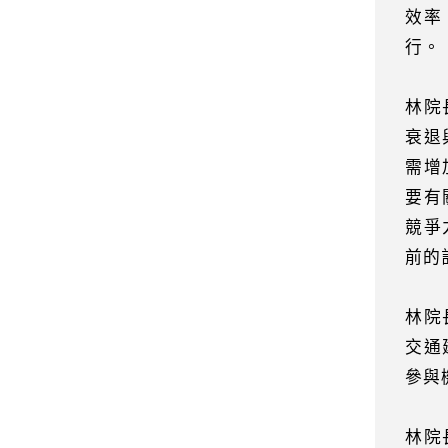
效率
行。
林院
衰退
需增
要有
競爭
前的
林院
交通
參與
林院