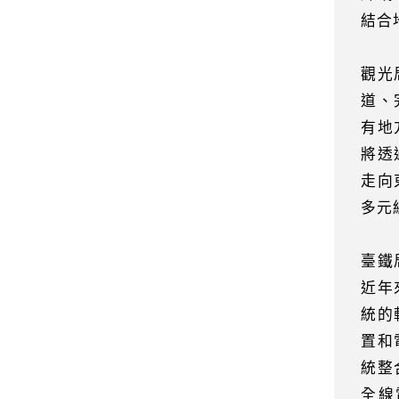
結合
觀光
道、
有地
將透
走向
多元
臺鐵
近年
統的
置和
統整
全線