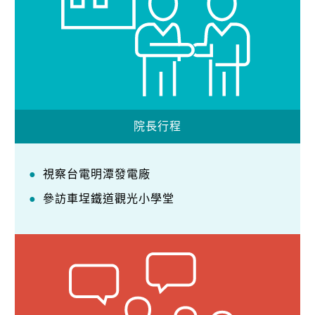
院長行程
視察台電明潭發電廠
參訪車埕鐵道觀光小學堂