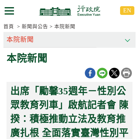
跳
跳
EN
到
到
選單按鈕
主
主
要
要
首頁
新聞與公告
本院新聞
內
內
容
容
區
區
本院新聞
塊
塊
G
o
T
o
C
出席「勵馨35週年－性別公
e
n
t
眾教育列車」啟航記者會 陳
e
r
揆：積極推動立法及教育推
b
l
o
廣扎根 全面落實臺灣性別平
c