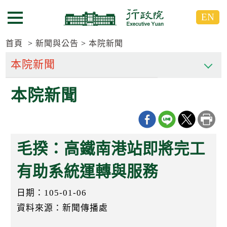
跳
跳
EN
到
到
選單按鈕
主
主
要
要
首頁
新聞與公告
本院新聞
內
內
容
容
區
區
本院新聞
塊
塊
G
o
T
o
C
毛揆：高鐵南港站即將完工
e
n
t
有助系統運轉與服務
e
r
日期：105-01-06
b
l
資料來源：新聞傳播處
o
c