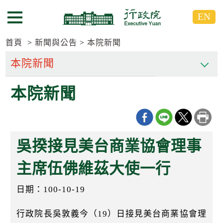
跳
跳
EN
到
到
選單按鈕
主
主
要
要
首頁
新聞與公告
本院新聞
內
內
容
容
區
區
本院新聞
塊
塊
G
o
T
o
C
吳揆接見美台商業協會理事
e
n
t
主席伍佛維茲大使一行
e
r
日期：100-10-19
b
l
o
行政院長吳敦義今（19）日接見美台商業協會理
c