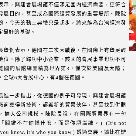
表示，興建會展場館不僅滿足國內經濟需要，更符合
發展目的，甚至成為國際經貿發展的重要場所。陳院
盼，今天的動土典禮只是起步，將來能為台灣經濟發
定最好的基礎。
長舉例表示，德國在二次大戰後，在國際上有舉足輕
地位，除了歸功中小企業，該國的會展事業也功不可
德國的展館總面積為世界第3，僅次於美國及大陸；
，全球6大會展中心，有4個在德國。
長進一步指出，從德國的例子可發現，興建會展場館
廠商獲得新技術、認識新的貿易伙伴，甚至找到併購
，擴大公司規模。陳院長說，在國際貿易界有一句
「關鍵不在你懂什麼，而是你認識誰。」(It’s not
 you know, it’s who you know.) 透過會展，遠比在辦