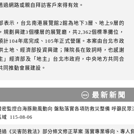
透過網路或親自拜訪客戶來得有效。
部表示，台北南港展覽館2館為地下3層、地上9層的
，規劃興建3個樓層的展覽廳，共2,362個標準攤位，
預計104年底完成、105年正式營運。本案由台北市政
供土地、經濟部投資興建；陳院長在致詞時，也感謝
主」經濟部及「地主」台北市政府，中央地方共同合
共同推動會展建設。
最新新聞
嚴密監控白海豚颱風動向 盤點落實各項防救災整備 呼籲民
區域
115-08-06
通過《災害防救法》部分條文修正草案 落實專業導向、專人