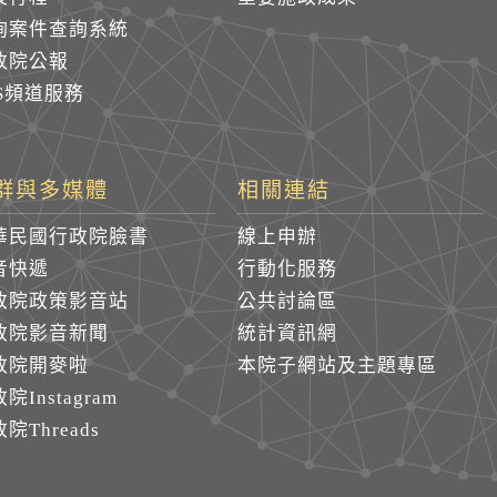
詢案件查詢系統
政院公報
SS頻道服務
群與多媒體
相關連結
華民國行政院臉書
線上申辦
音快遞
行動化服務
政院政策影音站
公共討論區
政院影音新聞
統計資訊網
政院開麥啦
本院子網站及主題專區
院Instagram
院Threads