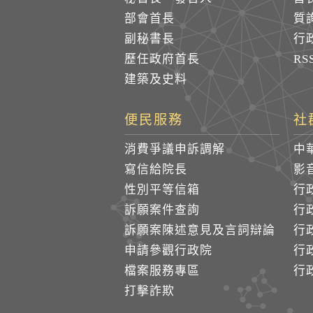
部會首長
質
副秘書長
行
歷任政府首長
R
建築及史料
便民服務
社
消費爭議申訴調解
中
寫信給院長
影
性別平等信箱
行
訴願案件查詢
行
訴願案陳述意見及言詞辯論
行
申請參觀行政院
行政
檔案服務專區
行政
打擊詐欺