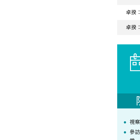
卓揆
卓揆
視
參