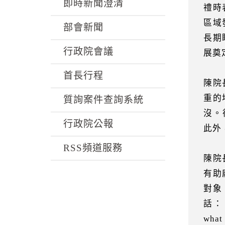
k
即時新聞澄清
禮時
區域
部會新聞
長期
行政院會議
展奠
首長行程
陳院
重的
質詢案件查詢系統
沒。
行政院公報
此外
RSS頻道服務
陳院
有助
對象
話：
what