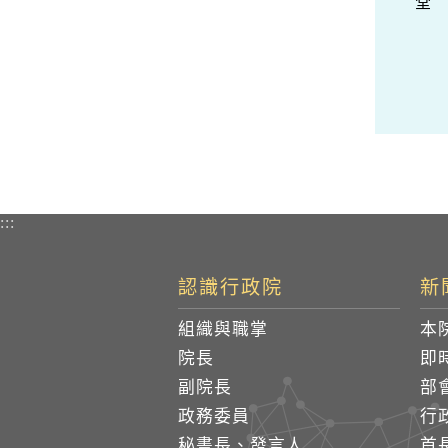
堂
:::
認識行政院
新
組織與職掌
本
院長
即
副院長
部
政務委員
行
秘書長、發言人
首