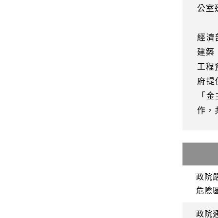
公室
經濟
建築
工程
府提
「金
作，
政院
危險
政院