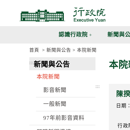
跳
跳
到
到
主
主
要
要
內
內
認識行政院
新聞與
容
容
區
區
首頁
新聞與公告
本院新聞
塊
塊
G
本院
:::
新聞與公告
o
T
o
本院新聞
C
e
:::
n
影音新聞
陳揆
t
e
一般新聞
r
日期：1
b
l
97年前影音資料
o
行政
c