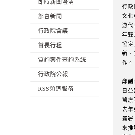
k
即時新聞澄清
行政
文化
部會新聞
游代
行政院會議
年雙
協定
首長行程
新、
質詢案件查詢系統
作。
行政院公報
鄭副
RSS頻道服務
日益
醫療
去年
簽署
來推