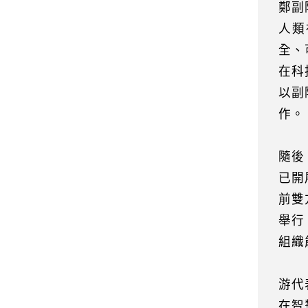
鄭副
人類
全、
在科
以副
作。
隨後
已開
前雙
舉行
組織
游代
在智