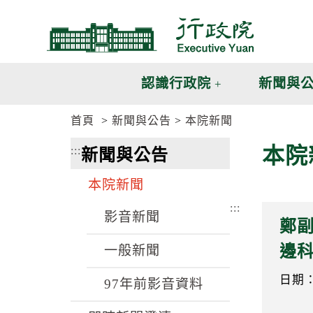
跳
跳
到
到
主
主
要
要
內
內
認識行政院
新聞與
容
容
區
區
首頁
新聞與公告
本院新聞
塊
塊
G
本院
:::
新聞與公告
o
T
o
本院新聞
C
e
:::
n
影音新聞
鄭
t
e
邊
一般新聞
r
b
l
日期：1
97年前影音資料
o
c