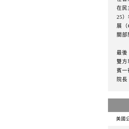
在民
25
展（
關部
最後
雙方
賓一
院長
美國