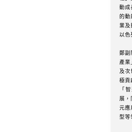
動成
的動
業及
以色
鄭副
產業
及次
極貢
「智
展，
元應
型等