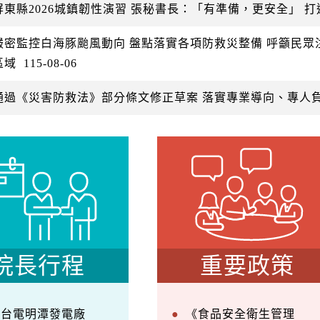
屏東縣2026城鎮韌性演習 張秘書長：「有準備，更安全」 
嚴密監控白海豚颱風動向 盤點落實各項防救災整備 呼籲民
區域
115-08-06
通過《災害防救法》部分條文修正草案 落實專業導向、專人
院長行程
重要政策
察台電明潭發電廠
《食品安全衛生管理