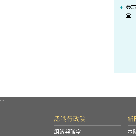
參
堂
:::
認識行政院
新
組織與職掌
本