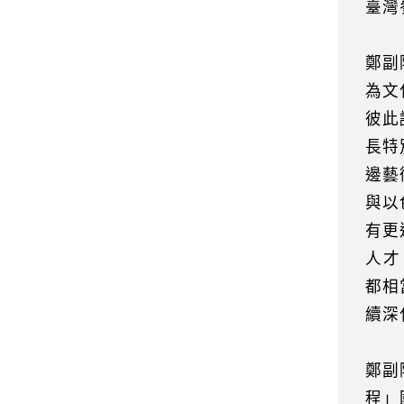
臺灣
鄭副
為文
彼此
長特
邊藝
與以
有更
人才
都相
續深
鄭副
程」