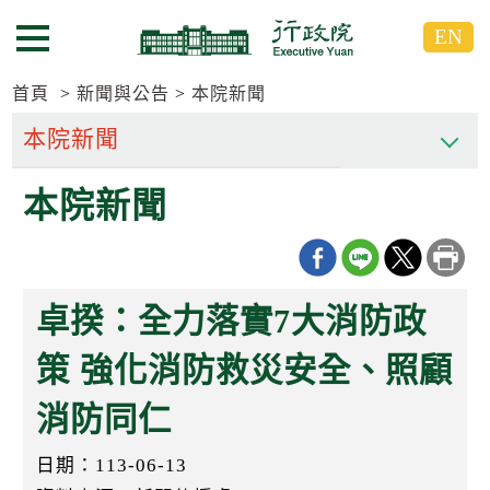
跳
跳
EN
到
到
選單按鈕
主
主
要
要
首頁
新聞與公告
本院新聞
內
內
容
容
區
區
本院新聞
塊
塊
G
o
T
o
C
卓揆：全力落實7大消防政
e
n
t
策 強化消防救災安全、照顧
e
r
消防同仁
b
l
o
日期：113-06-13
c