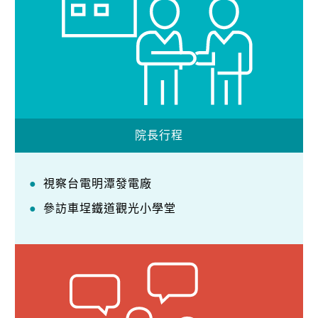
院長行程
視察台電明潭發電廠
參訪車埕鐵道觀光小學堂