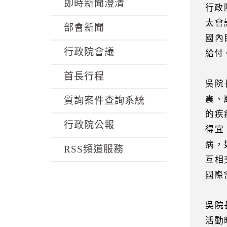
k
即時新聞澄清
行政
太會
部會新聞
國內
行政院會議
給付
首長行程
吳院
震、
質詢案件查詢系統
的疾
行政院公報
得宜
病，
RSS頻道服務
互相
國際
吳院
活動