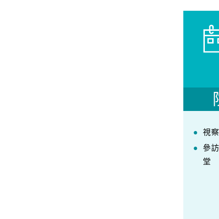
視
參
堂