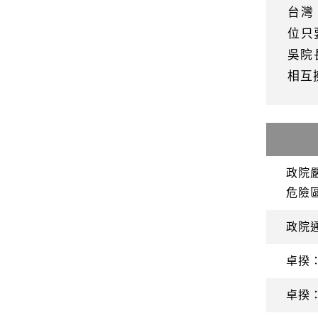
台灣
位只
吳院
相互
政院
危險
政院
卓揆
卓揆