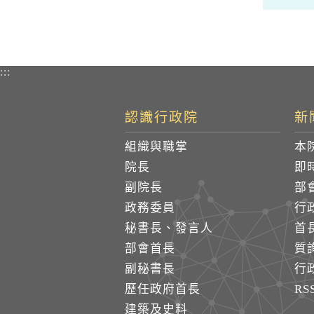
:::
認識行政院
新
組織與職掌
本
院長
即
副院長
部
政務委員
行
秘書長、發言人
首
部會首長
質
副秘書長
行
歷任政府首長
R
建築及史料