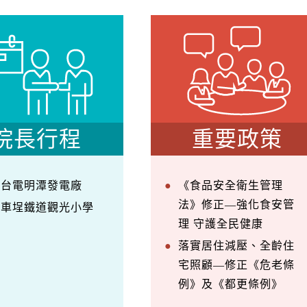
院長行程
重要政策
察台電明潭發電廠
《食品安全衛生管理
法》修正—強化食安管
訪車埕鐵道觀光小學
理 守護全民健康
落實居住減壓、全齡住
宅照顧—修正《危老條
例》及《都更條例》