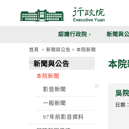
跳
跳
到
到
主
主
要
要
內
內
認識行政院
新聞與
容
容
區
區
首頁
新聞與公告
本院新聞
塊
塊
G
本院
:::
新聞與公告
o
T
o
本院新聞
C
e
:::
n
影音新聞
吳
t
e
一般新聞
r
日期：1
b
l
97年前影音資料
o
c