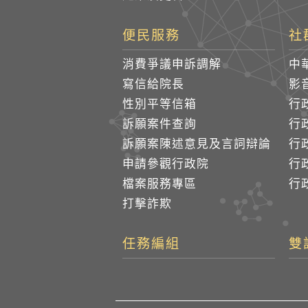
便民服務
社
消費爭議申訴調解
中
寫信給院長
影
性別平等信箱
行
訴願案件查詢
行
訴願案陳述意見及言詞辯論
行
申請參觀行政院
行政
檔案服務專區
行政
打擊詐欺
任務編組
雙