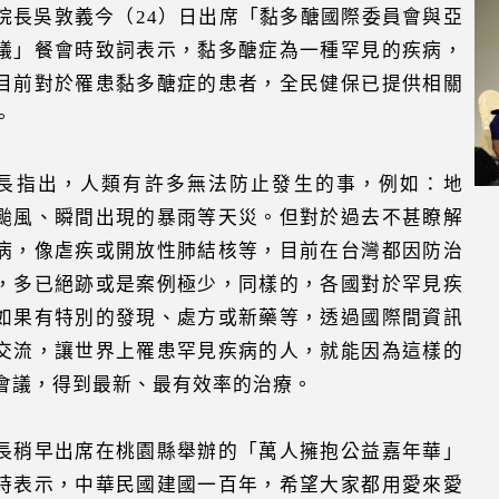
院長吳敦義今（24）日出席「黏多醣國際委員會與亞
議」餐會時致詞表示，黏多醣症為一種罕見的疾病，
目前對於罹患黏多醣症的患者，全民健保已提供相關
。
長指出，人類有許多無法防止發生的事，例如：地
颱風、瞬間出現的暴雨等天災。但對於過去不甚瞭解
病，像虐疾或開放性肺結核等，目前在台灣都因防治
，多已絕跡或是案例極少，同樣的，各國對於罕見疾
如果有特別的發現、處方或新藥等，透過國際間資訊
交流，讓世界上罹患罕見疾病的人，就能因為這樣的
會議，得到最新、最有效率的治療。
長稍早出席在桃園縣舉辦的「萬人擁抱公益嘉年華」
時表示，中華民國建國一百年，希望大家都用愛來愛