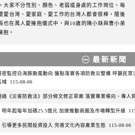
，大家不分性別、顏色、老弱或身處的工作崗位，每
要愛台灣、愛家庭、愛工作的台灣人都會很棒，隨後
長也在萬人愛擁抱儀式中，與10歲的陳小妹與曹小弟
擁抱。
最新新聞
嚴密監控白海豚颱風動向 盤點落實各項防救災整備 呼籲民
區域
115-08-06
通過《災害防救法》部分條文修正草案 落實專業導向、專人
：明年起每年加碼25.5億元 加速推動商圈及市場轉型升級
11
：引導更多民間投資投入 完善文化內容產業生態
115-08-06