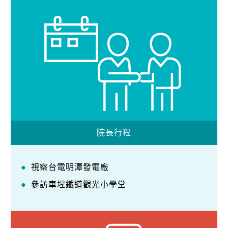
院長行程
視察台電明潭發電廠
參訪車埕鐵道觀光小學堂