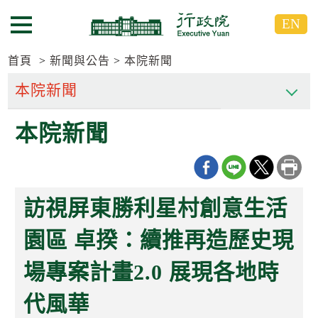
跳
跳
EN
到
到
選單按鈕
主
主
要
要
首頁
新聞與公告
本院新聞
內
內
容
容
區
區
本院新聞
塊
塊
G
o
T
o
C
訪視屏東勝利星村創意生活
e
n
t
園區 卓揆：續推再造歷史現
e
r
場專案計畫2.0 展現各地時
b
l
o
代風華
c