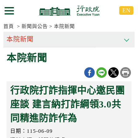
跳
跳
EN
到
到
選單按鈕
主
主
要
要
首頁
新聞與公告
本院新聞
內
內
容
容
區
區
本院新聞
塊
塊
G
o
T
o
C
行政院打詐指揮中心邀民團
e
n
t
座談 建言納打詐綱領3.0共
e
r
同精進防詐作為
b
l
o
日期：115-06-09
c