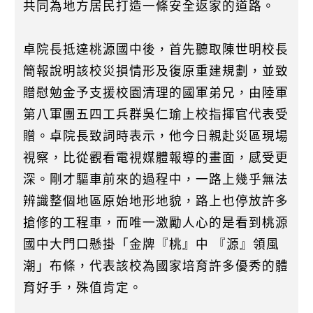
共同為地方居民打造一條安全返家的道路。
卓院長抵達桃源國中後，首先聽取陳世明校長
簡報說明該校災損情形及復原重建規劃，並致
贈慰勉金予支援校園清理的國軍弟兄，由陸軍
第八軍團五四工兵群吳仁瑜上校指揮官代表受
贈。卓院長致詞時表示，他今日親赴災區現場
視察，比從觀看電視媒體報導的畫面，感受更
深。剛才驅車前來的過程中，一路上幾乎無法
辨識整個地區原始地形地貌，路上也停放許多
搶修的工程車，而唯一激勵人心的是看到桃源
國中大門口懸掛「金牌『桃』中 『源』領風
潮」布條，代表該校為國家培育許多優秀的體
育好手，殊值肯定。