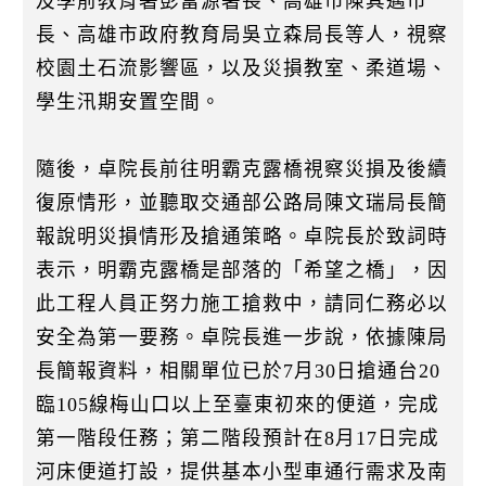
及學前教育署彭富源署長、高雄市陳其邁市
長、高雄市政府教育局吳立森局長等人，視察
校園土石流影響區，以及災損教室、柔道場、
學生汛期安置空間。
隨後，卓院長前往明霸克露橋視察災損及後續
復原情形，並聽取交通部公路局陳文瑞局長簡
報說明災損情形及搶通策略。卓院長於致詞時
表示，明霸克露橋是部落的「希望之橋」，因
此工程人員正努力施工搶救中，請同仁務必以
安全為第一要務。卓院長進一步說，依據陳局
長簡報資料，相關單位已於7月30日搶通台20
臨105線梅山口以上至臺東初來的便道，完成
第一階段任務；第二階段預計在8月17日完成
河床便道打設，提供基本小型車通行需求及南