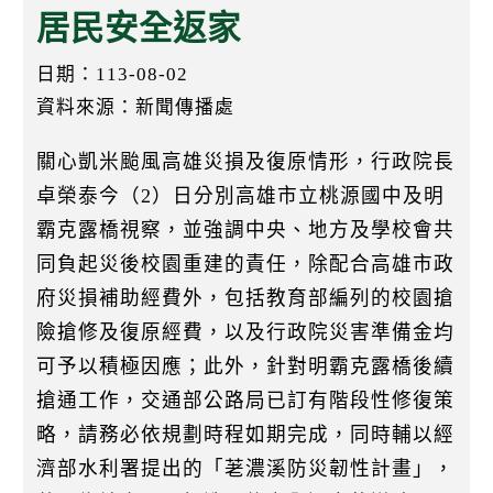
k
居民安全返家
日期：113-08-02
資料來源：新聞傳播處
關心凱米颱風高雄災損及復原情形，行政院長
卓榮泰今（2）日分別高雄市立桃源國中及明
霸克露橋視察，並強調中央、地方及學校會共
同負起災後校園重建的責任，除配合高雄市政
府災損補助經費外，包括教育部編列的校園搶
險搶修及復原經費，以及行政院災害準備金均
可予以積極因應；此外，針對明霸克露橋後續
搶通工作，交通部公路局已訂有階段性修復策
略，請務必依規劃時程如期完成，同時輔以經
濟部水利署提出的「荖濃溪防災韌性計畫」，