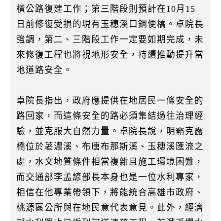
橫公路復建工作；第三階段則預計在10月15
日前修復受損的現有玉穗溪口鋼便橋。卓院長
強調，第二、三階段工作一定要如期完成，未
來修復工程也將視地形安全，持續推動提升當
地道路安全。
卓院長指出，政府應提供在地居民一條安全的
路回家，而這條安全的路必須集結過往治理經
驗，並克服大自然力量。卓院長說，明霸克露
橋位於荖濃溪、布唐布那斯溪、玉穗溪匯流之
處，水文地質條件相當複雜且施工環境困難，
而交通部李孟諺部長本身也是一位水利專家，
相信在他專業帶領下，將能統合高雄市政府、
桃源區公所與在地民意代表意見。此外，經濟