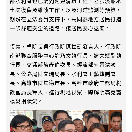
部水利署也已編列河道清疏工程、荖濃溪攔水
土堤復舊及維護工作，以及河道監測等預算，
期盼在立法委員支持下，共同為地方居民打造
一條舒適安全的道路，讓居民安心返家。
接續，卓院長與行政院陳世凱發言人、行政院
南部聯合服務中心許乃文執行長、謝文斌副執
行長、交通部陳彥伯次長、經濟部何晉滄次
長、公路局陳文瑞局長、水利署王藝峰副署
長、高雄市陳其邁市長、高雄市政府工務局楊
欽富局長等人，進行現地視察，瞭解明霸克露
橋災損狀況。