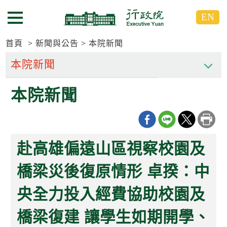
跳
跳
EN
到
到
選單按鈕
主
主
要
要
首頁
新聞與公告
本院新聞
內
內
容
容
區
區
本院新聞
塊
塊
G
o
T
o
C
赴高雄偏遠山區視察校園及
e
n
t
橋梁災後復原情形 卓揆：中
e
r
央全力投入經費協助校園及
b
l
o
橋梁復建 讓學生如期開學、
c