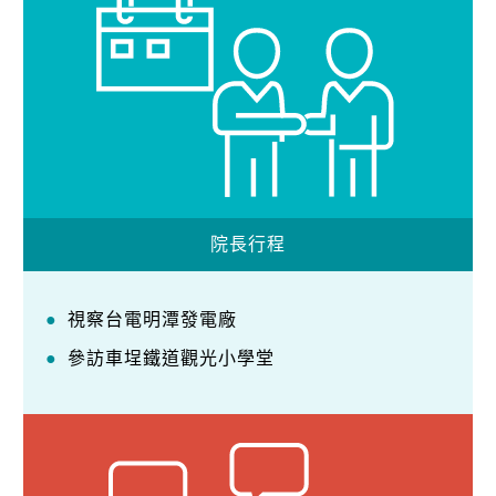
院長行程
視察台電明潭發電廠
參訪車埕鐵道觀光小學堂