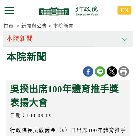
跳
跳
EN
到
到
選單按鈕
主
主
要
要
首頁
新聞與公告
本院新聞
內
內
容
容
區
區
本院新聞
塊
塊
G
o
T
o
C
吳揆出席100年體育推手獎
e
n
t
表揚大會
e
r
日期：100-09-09
b
l
o
行政院長吳敦義今（9）日出席100年體育推手
c