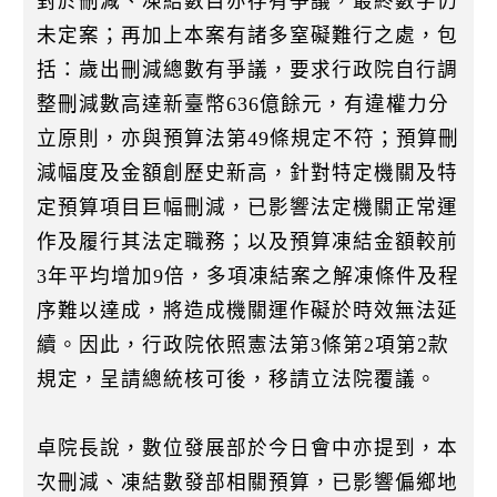
對於刪減、凍結數目亦存有爭議，最終數字仍
未定案；再加上本案有諸多窒礙難行之處，包
括：歲出刪減總數有爭議，要求行政院自行調
整刪減數高達新臺幣636億餘元，有違權力分
立原則，亦與預算法第49條規定不符；預算刪
減幅度及金額創歷史新高，針對特定機關及特
定預算項目巨幅刪減，已影響法定機關正常運
作及履行其法定職務；以及預算凍結金額較前
3年平均增加9倍，多項凍結案之解凍條件及程
序難以達成，將造成機關運作礙於時效無法延
續。因此，行政院依照憲法第3條第2項第2款
規定，呈請總統核可後，移請立法院覆議。
卓院長說，數位發展部於今日會中亦提到，本
次刪減、凍結數發部相關預算，已影響偏鄉地