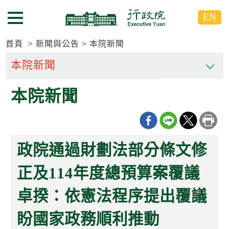
跳
跳
EN
到
到
選單按鈕
主
主
要
要
首頁
新聞與公告
本院新聞
內
內
容
容
區
區
本院新聞
塊
塊
G
o
T
o
C
政院通過財劃法部分條文修
e
n
t
正及114年度總預算案覆議
e
r
卓揆：依憲法程序提出覆議
b
l
o
盼國家政務順利推動
c