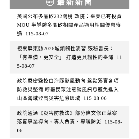
最新新聞
美國公布多晶矽232關稅 政院：臺美已有投資
MOU 半導體多晶矽相關產品適用相關優惠待
遇
115-08-07
視察屏東縣2026城鎮韌性演習 張秘書長：
「有準備，更安全」 打造更具韌性的臺灣
11
5-08-07
政院嚴密監控白海豚颱風動向 盤點落實各項
防救災整備 呼籲民眾注意颱風訊息避免進入
山區海域登高災害危險區域
115-08-06
政院通過《災害防救法》部分條文修正草案
落實專業導向、專人負責、專職防災
115-08-
06