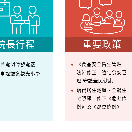
院長行程
重要政策
察台電明潭發電廠
《食品安全衛生管理
法》修正—強化食安管
訪車埕鐵道觀光小學
理 守護全民健康
落實居住減壓、全齡住
宅照顧—修正《危老條
例》及《都更條例》