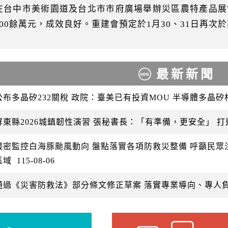
在台中市美術園道及台北市市府廣場舉辦災區農特產品展售
400餘萬元，成效良好。重建會預定於1月30、31日再次
最新新聞
公布多晶矽232關稅 政院：臺美已有投資MOU 半導體多晶
屏東縣2026城鎮韌性演習 張秘書長：「有準備，更安全」 
嚴密監控白海豚颱風動向 盤點落實各項防救災整備 呼籲民
區域
115-08-06
通過《災害防救法》部分條文修正草案 落實專業導向、專人