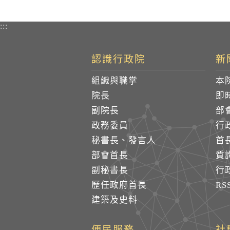
:::
認識行政院
新
組織與職掌
本
院長
即
副院長
部
政務委員
行
秘書長、發言人
首
部會首長
質
副秘書長
行
歷任政府首長
R
建築及史料
便民服務
社