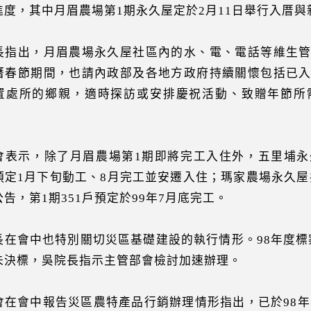
進度，其中月眉農場第1期永久屋定於2月11日舉行入厝與
長指出，月眉農場永久屋社區內的水、電、電話等維生
曆春節期間，也請內政部及各地方政府持續關懷包括已
置處所的鄉親，適時探訪或安排慶祝活動、致贈年節所
會表示，除了月眉農場第1期即將完工入住外，五里埔
預定1月下旬動工、8月完工並安遷入住；瑪家農場永久屋共
告，第1期351戶預定於99年7月底完工。
長在會中也特別關切災區基礎建設的執行情形。98年度標案決
未決標，吳院長指示主管部會檢討加速辦理。
在會中報告災區農特產品行銷辦理情形指出，已於98年12月