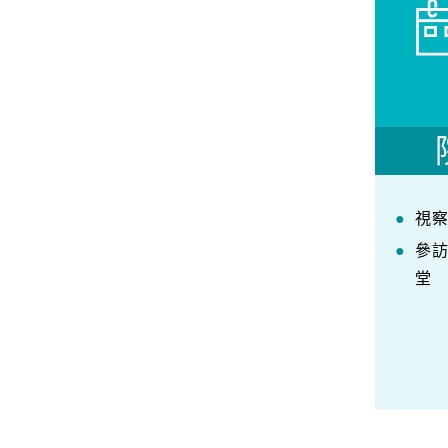
視
參
堂