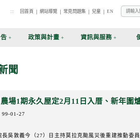
:::
回首頁
網站導覽
常見問題集
兒童
EN
公告
政策與計畫
資訊與服務
新聞
農場1期永久屋定2月11日入厝、新年圍
9-01-27
院長吳敦義今（27）日主持莫拉克颱風災後重建推動委員