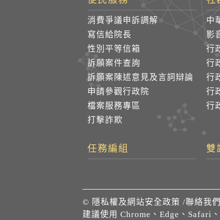
消費爭議申訴調解
中
寫信給院長
影
性別平等信箱
行
訴願案件查詢
行
訴願案陳述意見及言詞辯論
行
申請參觀行政院
行政
檔案服務專區
行政
打擊詐欺
任務編組
雙
©
隱私權及網站安全政策
/
聯絡我
建議使用 Chrome、Edge、Safari