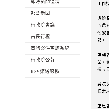
k
即時新聞澄清
工作
部會新聞
吳院
行政院會議
而農
他安
首長行程
節。
質詢案件查詢系統
重建
行政院公報
業，
徵收公
RSS頻道服務
吳院
標案
重建會