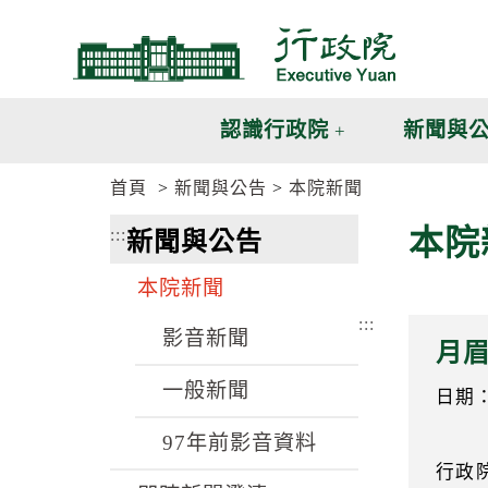
跳
跳
到
到
主
主
要
要
內
內
認識行政院
新聞與
容
容
區
區
首頁
新聞與公告
本院新聞
塊
塊
G
本院
:::
新聞與公告
o
T
o
本院新聞
C
e
:::
n
影音新聞
月眉
t
e
一般新聞
r
日期：9
b
l
97年前影音資料
o
行政
c