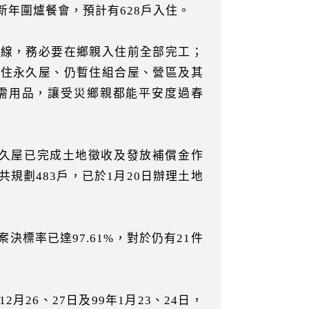
新年圍爐餐會，預計有628戶入住。
管線，務必要在鄉親入住前全部完工；
入住永久屋、仍暫住組合屋、營區及其
需用品，讓受災鄉親都能平安度過春
永久屋已完成土地徵收及發放補償金作
規劃483戶，已於1月20日辦理土地
標率已達97.61%，對於仍有21件
26、27日及99年1月23、24日，