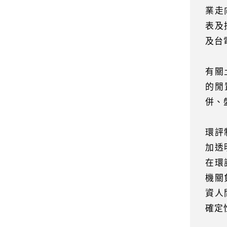
業走
表及
及台
有關
的閒
併、
環評
加透
在環
機關
資人
確定