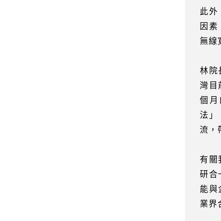
此外
因素
無線
林院
灣目
個月
法」
流，
有關
研合
能與
業界