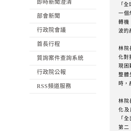
k
即時新聞澄清
「全
一個
部會新聞
轉機
行政院會議
波的
首長行程
林院
化對
質詢案件查詢系統
現困
行政院公報
整體
時，
RSS頻道服務
林院
化及
「全
第二