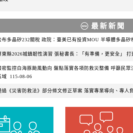
最新新聞
公布多晶矽232關稅 政院：臺美已有投資MOU 半導體多晶
屏東縣2026城鎮韌性演習 張秘書長：「有準備，更安全」 
嚴密監控白海豚颱風動向 盤點落實各項防救災整備 呼籲民
區域
115-08-06
通過《災害防救法》部分條文修正草案 落實專業導向、專人