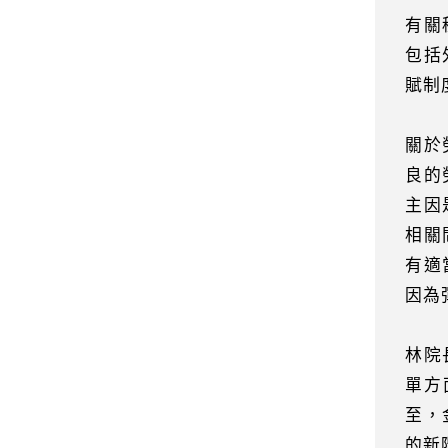
有關
包括
賦制
關於
良的
主因
相關
有適
因為
林院
單方
至，
的新