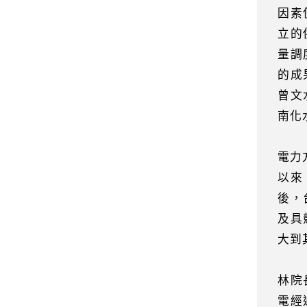
因素
立的
量調
的成
曾文
南化
電力
以來
後，
及具
大到
林院
電經