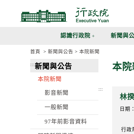
跳
跳
到
到
主
主
要
要
內
內
認識行政院
新聞與
容
容
區
區
首頁
新聞與公告
本院新聞
塊
塊
G
本院
:::
新聞與公告
o
T
o
本院新聞
C
e
:::
n
影音新聞
林
t
e
一般新聞
r
日期：1
b
l
97年前影音資料
o
行政
c