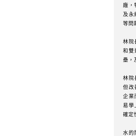
廠，
及永
等問
林院
和雙
壘，
林院
但改
企業
易學
確定
水的