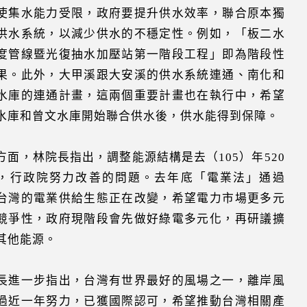
使集水能力受限，政府要提升供水效率，聯合原本獨
供水系統，以減少供水的不穩定性。例如，「板二水
度管線暨光復抽水加壓站第一階段工程」即為階段性
果。此外，大甲溪跟大安溪的供水系統連通、南化和
水庫的連通計畫，這兩個重要計畫也在執行中，希望
水庫和曾文水庫開始聯合供水後，供水能得到保障。
方面，林院長指出，調整能源結構是去（105）年520
，行政院努力改善的問題。去年底「電業法」通過
台灣的電業供給生態正在改變，希望電力市場更多元
競爭性，政府現階段會先做好綠電多元化，再研議擴
其他能源。
長進一步指出，台灣有世界最好的風場之一，離岸風
過近一年努力，已獲國際認可，希望推動台灣相關產