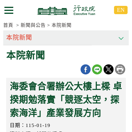
跳
跳
EN
到
到
選單按鈕
主
主
要
要
首頁
新聞與公告
本院新聞
內
內
容
容
區
區
本院新聞
塊
塊
G
o
T
o
C
海委會合署辦公大樓上樑 卓
e
n
t
揆期勉落實「競逐太空，探
e
r
索海洋」產業發展方向
b
l
o
日期：115-01-19
c