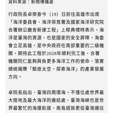
k
資料來源：新聞傳播處
行政院長卓榮泰今（19）日前往高雄市出席
「海洋委員會、海洋保育署及國家海洋研究院
合署辦公廳舍新建工程」上樑典禮時表示，海
洋是臺灣的資源，也是國家的安全屏障，海委
會立足高雄，是中央政府在南部重要的二級機
關，期待此工程於2028年順利完工後，合署
機關同仁能夠肩負更多海洋工作的使命，落實
總統揭櫫「競逐太空，探索海洋」的產業發展
方向。
卓院長指出，臺灣四周環海，不僅位處世界最
大陸地及最大海洋的連結處，臺灣海峽也是世
界最繁忙的海運航道，南島語族更從臺灣通往