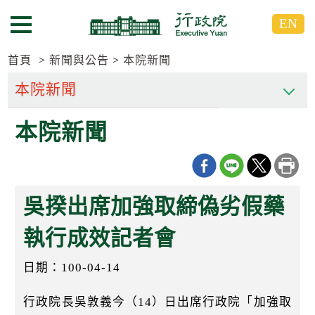
跳
跳
EN
到
到
選單按鈕
主
主
要
要
首頁
新聞與公告
本院新聞
內
內
容
容
區
區
本院新聞
塊
塊
G
o
T
o
C
吳揆出席加強取締偽劣假藥
e
n
t
執行成效記者會
e
r
日期：100-04-14
b
l
o
行政院長吳敦義今（14）日出席行政院「加強取
c