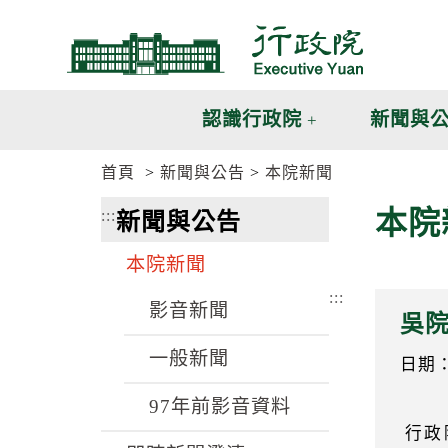
跳
跳
到
到
主
主
要
要
內
內
認識行政院
新聞與
容
容
區
區
首頁
新聞與公告
本院新聞
塊
塊
G
本院
:::
新聞與公告
o
T
o
本院新聞
C
e
:::
n
影音新聞
吳
t
e
一般新聞
r
日期：9
b
l
97年前影音資料
o
行政
c