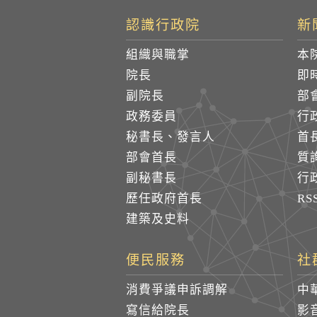
認識行政院
新
組織與職掌
本
院長
即
副院長
部
政務委員
行
秘書長、發言人
首
部會首長
質
副秘書長
行
歷任政府首長
R
建築及史料
便民服務
社
消費爭議申訴調解
中
寫信給院長
影