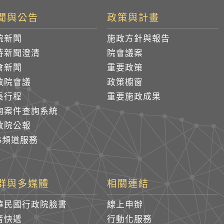
聞與公告
政策與計畫
院新聞
施政方針與報告
時新聞澄清
院會議案
會新聞
重要政策
政院會議
政策櫥窗
長行程
重要施政成果
詢案件查詢系統
政院公報
SS頻道服務
群與多媒體
相關連結
華民國行政院臉書
線上申辦
音快遞
行動化服務