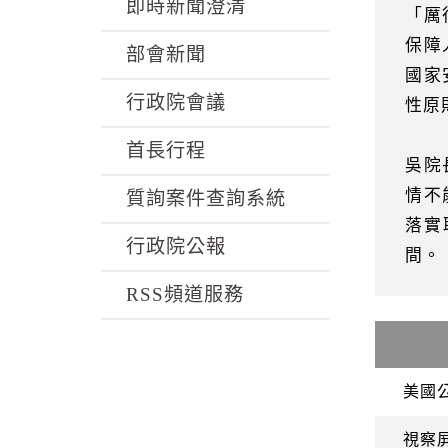
k
即時新聞澄清
「厲
保障
部會新聞
國家
行政院會議
性原
首長行程
吳院
情不
質詢案件查詢系統
落實
行政院公報
間。
RSS頻道服務
美國
視察