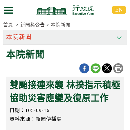
跳
跳
EN
到
到
選單按鈕
主
主
要
要
首頁
新聞與公告
本院新聞
內
內
容
容
區
區
本院新聞
塊
塊
G
o
T
o
C
雙颱接連來襲 林揆指示積極
e
n
t
協助災害應變及復原工作
e
r
日期：105-09-16
b
l
資料來源：新聞傳播處
o
c