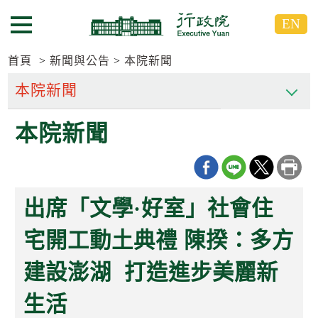
跳
跳
EN
到
到
選單按鈕
主
主
要
要
首頁
新聞與公告
本院新聞
內
內
容
容
區
區
本院新聞
塊
塊
G
o
T
o
C
出席「文學·好室」社會住
e
n
t
宅開工動土典禮 陳揆：多方
e
r
建設澎湖 打造進步美麗新
b
l
o
生活
c