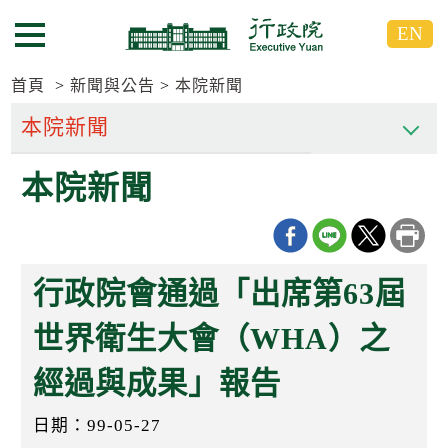
跳
跳
EN
到
到
選單按鈕
主
主
要
要
首頁
新聞與公告
本院新聞
內
內
容
容
區
區
本院新聞
塊
塊
G
o
T
o
C
行政院會通過「出席第63屆
e
n
t
世界衛生大會（WHA）之
e
r
經過與成果」報告
b
l
o
日期：99-05-27
c