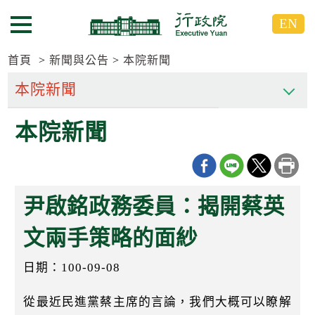
跳
跳
EN
到
到
選單按鈕
主
主
要
要
首頁
新聞與公告
本院新聞
內
內
容
容
區
區
本院新聞
塊
塊
G
o
T
o
C
尹啟銘政務委員：揭開蔡英
e
n
t
文兩手策略的面紗
e
r
日期：100-09-08
b
l
o
從最近民進黨蔡主席的言論，我們大概可以瞭解
c