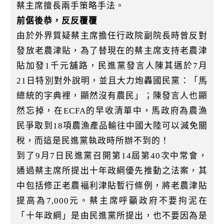
k
蔡主席擅長兩手策略手法。
前倨後恭，反反覆覆
由於外界質疑蔡主席擔任行政院副院長時曾反對
發放老農津貼，為了替現在的蔡主席支持老農津
貼加發1千元舖路，民進黨發言人陳其邁於7月
21日特別對外說明，並且大力炮轟國民黨：「馬
總統的字典裡，顯然沒有農民」；陳發言人也顯
然忘掉，在ECFA的早收清單中，馬政府為農漁
民爭取到18項農漁產品輸往中國大陸可以減免關
稅，而這是民進黨執政時所辦不到的！
到了9月7日民進黨召開第14屆第40次中常會，
通過蔡主席所提出十年政綱優先推動之法案，其
中包括修正老農褔利津貼暫行條例，將老農津貼
提高為7,000元。蔡主席呼籲政府不要拘泥在
「十年政綱」是由民進黨所提出，也不要因為是