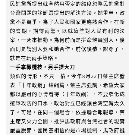
民進黨所提出就全然用否定的態度忽略民進黨對
台灣問題的診斷跟提出的解決方法。她重申，政
黨不是競爭，為了人民和國家更應該合作，在新
的會期，期待兩黨可以就這些對人民有利的法
案，一起來推動。為何前面是拼命炮轟別人，後
面則是請別人要和她合作，前倨後恭，說穿了，
就是在玩兩手策略。
一手拿橄欖枝，另手提大刀
類似的情形，不只一樁。今年8月22日蔡主席發
表「十年政綱」總綱篇，蔡主席強調，希望大家
都以嚴肅的心情看待（十年政綱），不要窄化成
選舉攻防的口水，政治對立已經讓台灣空轉太久
了。可是，在同一個場合，依據聯合報報導，蔡
主席又火力全開，批評馬政府與台灣社會的現實
嚴重脫節，國民黨相信的是市場機制，馬政府挺