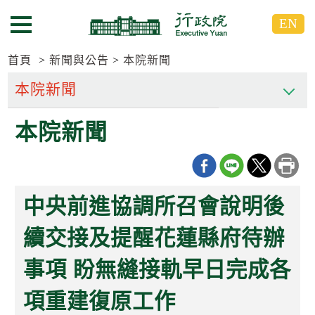
跳
跳
EN
到
到
選單按鈕
主
主
要
要
首頁
新聞與公告
本院新聞
內
內
容
容
區
區
本院新聞
塊
塊
G
o
T
o
C
中央前進協調所召會說明後
e
n
t
續交接及提醒花蓮縣府待辦
e
r
事項 盼無縫接軌早日完成各
b
l
o
項重建復原工作
c