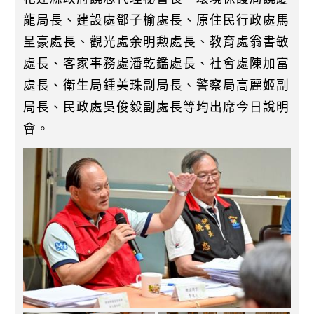
龍局長、建設處鄧子榆處長、原住民行政處馬
呈豪處長、觀光處余明勲處長、教育處翁書敏
處長、客家事務處潘乾鑑處長、社會處陳加富
處長、衛生局鍾美珠副局長、警察局高麗姬副
局長、民政處吳俊毅副處長等均出席今日說明
會。