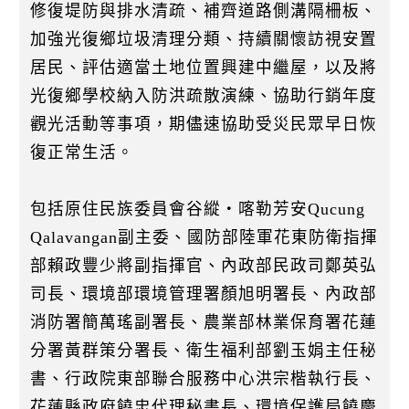
修復堤防與排水清疏、補齊道路側溝隔柵板、
加強光復鄉垃圾清理分類、持續關懷訪視安置
居民、評估適當土地位置興建中繼屋，以及將
光復鄉學校納入防洪疏散演練、協助行銷年度
觀光活動等事項，期儘速協助受災民眾早日恢
復正常生活。
包括原住民族委員會谷縱‧喀勒芳安Qucung
Qalavangan副主委、國防部陸軍花東防衛指揮
部賴政豐少將副指揮官、內政部民政司鄭英弘
司長、環境部環境管理署顏旭明署長、內政部
消防署簡萬瑤副署長、農業部林業保育署花蓮
分署黃群策分署長、衛生福利部劉玉娟主任秘
書、行政院東部聯合服務中心洪宗楷執行長、
花蓮縣政府饒忠代理秘書長、環境保護局饒慶