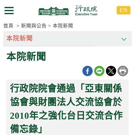
跳
跳
EN
到
到
選單按鈕
主
主
要
要
首頁
新聞與公告
本院新聞
內
內
容
容
區
區
本院新聞
塊
塊
G
o
T
o
C
行政院院會通過「亞東關係
e
n
t
協會與財團法人交流協會於
e
r
2010年之強化台日交流合作
b
l
o
備忘錄」
c