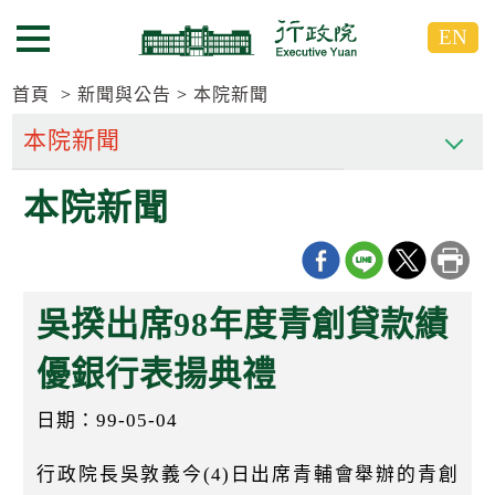
跳
跳
EN
到
到
選單按鈕
主
主
要
要
首頁
新聞與公告
本院新聞
內
內
容
容
區
區
本院新聞
塊
塊
G
o
T
o
C
吳揆出席98年度青創貸款績
e
n
t
優銀行表揚典禮
e
r
日期：99-05-04
b
l
o
行政院長吳敦義今(4)日出席青輔會舉辦的青創
c