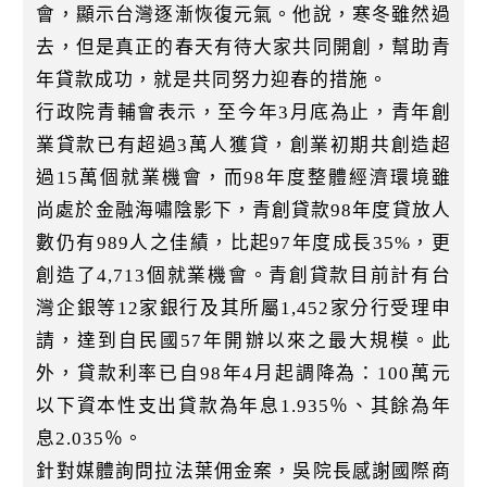
會，顯示台灣逐漸恢復元氣。他說，寒冬雖然過
去，但是真正的春天有待大家共同開創，幫助青
年貸款成功，就是共同努力迎春的措施。
行政院青輔會表示，至今年3月底為止，青年創
業貸款已有超過3萬人獲貸，創業初期共創造超
過15萬個就業機會，而98年度整體經濟環境雖
尚處於金融海嘯陰影下，青創貸款98年度貸放人
數仍有989人之佳績，比起97年度成長35%，更
創造了4,713個就業機會。青創貸款目前計有台
灣企銀等12家銀行及其所屬1,452家分行受理申
請，達到自民國57年開辦以來之最大規模。此
外，貸款利率已自98年4月起調降為：100萬元
以下資本性支出貸款為年息1.935％、其餘為年
息2.035％。
針對媒體詢問拉法葉佣金案，吳院長感謝國際商