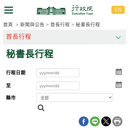
跳
跳
EN
到
到
選單按鈕
主
主
要
要
首頁
新聞與公告
首長行程
秘書長行程
內
內
容
容
區
區
秘書長行程
塊
塊
G
o
T
選
行程日期
o
擇
C
選
e
至
n
擇
t
縣市
e
r
搜
b
尋
l
o
c